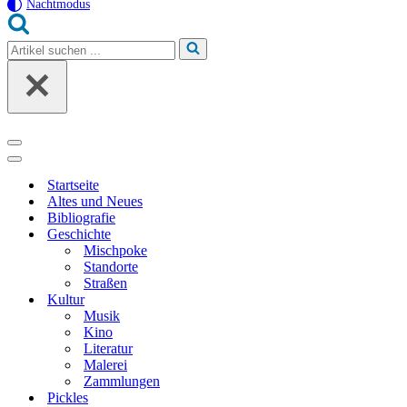
Nachtmodus
Suchen
nach …
Navigationsmenü
Navigationsmenü
Startseite
Altes und Neues
Bibliografie
Geschichte
Mischpoke
Standorte
Straßen
Kultur
Musik
Kino
Literatur
Malerei
Zammlungen
Pickles