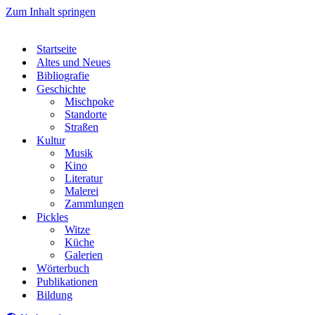
Zum Inhalt springen
Startseite
Altes und Neues
Bibliografie
Geschichte
Mischpoke
Standorte
Straßen
Kultur
Musik
Kino
Literatur
Malerei
Zammlungen
Pickles
Witze
Küche
Galerien
Wörterbuch
Publikationen
Bildung