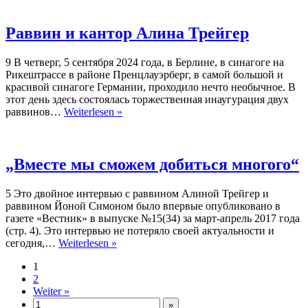
первые
шаги
Раввин и кантор Алина Трейгер
9 В четверг, 5 сентября 2024 года, в Берлине, в синагоге на
Рикештрассе в районе Пренцлауэрберг, в самой большой и
красивой синагоге Германии, проходило нечто необычное. В
этот день здесь состоялась торжественная инаугурация двух
Раввин
раввинов…
Weiterlesen »
и
кантор
Алина
Трейгер
„Вместе мы сможем добиться многого“
5 Это двойное интервью с раввином Алиной Трейгер и
раввином Йоной Симоном было впервые опубликовано в
газете «Вестник» в выпуске №15(34) за март-апрель 2017 года
(стр. 4). Это интервью не потеряло своей актуальности и
„Вместе
сегодня,…
Weiterlesen »
мы
1
сможем
2
добиться
Weiter »
многого“