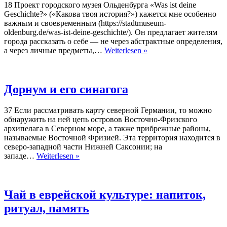
18 Проект городского музея Ольденбурга «Was ist deine
Geschichte?» («Какова твоя история?») кажется мне особенно
важным и своевременным (https://stadtmuseum-
oldenburg.de/was-ist-deine-geschichte/). Он предлагает жителям
города рассказать о себе — не через абстрактные определения,
„Какова
а через личные предметы,…
Weiterlesen »
твоя
история?“
Дорнум и его синагога
37 Если рассматривать карту северной Германии, то можно
обнаружить на ней цепь островов Восточно-Фризского
архипелага в Северном море, а также прибрежные районы,
называемые Восточной Фризией. Эта территория находится в
северо-западной части Нижней Саксонии; на
Дорнум
западе…
Weiterlesen »
и
его
синагога
Чай в еврейской культуре: напиток,
ритуал, память