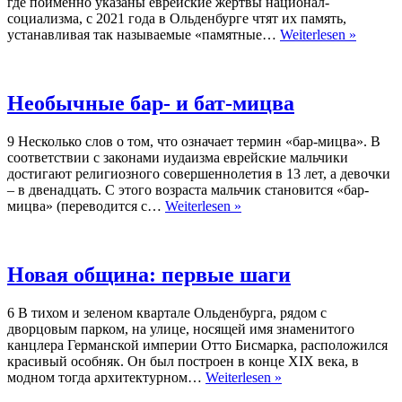
где поименно указаны еврейские жертвы национал-
Show»
социализма, с 2021 года в Ольденбурге чтят их память,
„Вспо
устанавливая так называемые «памятные…
Weiterlesen »
всех
поиме
Необычные бар- и бат-мицва
9 Несколько слов о том, что означает термин «бар-мицва». В
соответствии с законами иудаизма еврейские мальчики
достигают религиозного совершеннолетия в 13 лет, а девочки
– в двенадцать. С этого возраста мальчик становится «бар-
Необычные
мицва» (переводится с…
Weiterlesen »
бар-
и
бат-
мицва
Новая община: первые шаги
6 В тихом и зеленом квартале Ольденбурга, рядом с
дворцовым парком, на улице, носящей имя знаменитого
канцлера Германской империи Отто Бисмарка, расположился
красивый особняк. Он был построен в конце XIX века, в
Новая
модном тогда архитектурном…
Weiterlesen »
община: