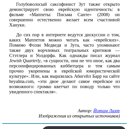
Голубоволосый саксофонист Зут также открыто
демонстрирует свою еврейскую идентичность: в
фильме «Маппеты: Письма Санте» (2008) он
совершенно естественно желает всем счастливой
Хануки.
До сих пор в интернете ведутся дискуссии о том,
каких Маппетов можно читать как «еврейских».
Помимо Фоззи Медведя и Зута, часто упоминают
также двух ворчливых театральных критиков —
Стэтлера и Уолдорфа. Как однажды писал журнал
Jewish Quarterly
, «в сущности, они не что иное, как два
персонифицированных киббитцера и тем самым
прочно укоренены в еврейской юмористической
культуре». Или, как выразилась Абигейл Барр на сайте
heyalma.com, «эти двое делают самое еврейское из
возможного: громко кветчат по поводу только что
увиденного спектакля».
Автор:
Йотам Лихт
Изображения из открытых источников)