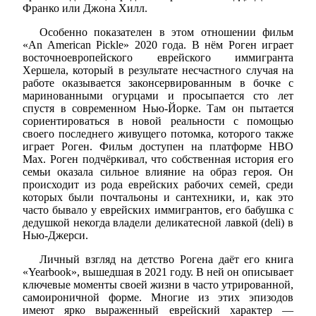
Франко или Джона Хилл.
Особенно показателен в этом отношении фильм
«An American Pickle» 2020 года. В нём Роген играет
восточноевропейского еврейского иммигранта
Хершела, который в результате несчастного случая на
работе оказывается законсервированным в бочке с
маринованными огурцами и просыпается сто лет
спустя в современном Нью-Йорке. Там он пытается
сориентироваться в новой реальности с помощью
своего последнего живущего потомка, которого также
играет Роген. Фильм доступен на платформе HBO
Max. Роген подчёркивал, что собственная история его
семьи оказала сильное влияние на образ героя. Он
происходит из рода еврейских рабочих семей, среди
которых были почтальоны и сантехники, и, как это
часто бывало у еврейских иммигрантов, его бабушка с
дедушкой некогда владели деликатесной лавкой (deli) в
Нью-Джерси.
Личный взгляд на детство Рогена даёт его книга
«Yearbook», вышедшая в 2021 году. В ней он описывает
ключевые моменты своей жизни в часто утрированной,
самоироничной форме. Многие из этих эпизодов
имеют ярко выраженный еврейский характер —