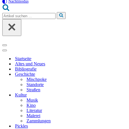
Nachtmodus
Suchen
nach …
Navigationsmenü
Navigationsmenü
Startseite
Altes und Neues
Bibliografie
Geschichte
Mischpoke
Standorte
Straßen
Kultur
Musik
Kino
Literatur
Malerei
Zammlungen
Pickles