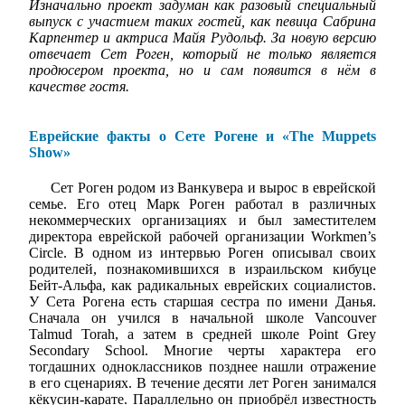
Изначально проект задуман как разовый специальный
выпуск с участием таких гостей, как певица Сабрина
Карпентер и актриса Майя Рудольф. За новую версию
отвечает Сет Роген, который не только является
продюсером проекта, но и сам появится в нём в
качестве гостя.
Еврейские факты о Сете Рогене и «The Muppets
Show»
Сет Роген родом из Ванкувера и вырос в еврейской
семье. Его отец Марк Роген работал в различных
некоммерческих организациях и был заместителем
директора еврейской рабочей организации Workmen’s
Circle. В одном из интервью Роген описывал своих
родителей, познакомившихся в израильском кибуце
Бейт-Альфа, как радикальных еврейских социалистов.
У Сета Рогена есть старшая сестра по имени Данья.
Сначала он учился в начальной школе Vancouver
Talmud Torah, а затем в средней школе Point Grey
Secondary School. Многие черты характера его
тогдашних одноклассников позднее нашли отражение
в его сценариях. В течение десяти лет Роген занимался
кёкусин-карате. Параллельно он приобрёл известность