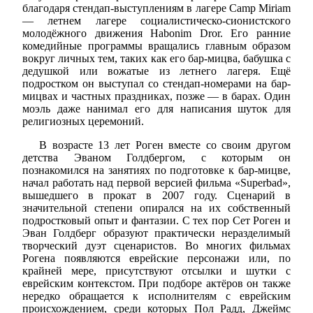
благодаря стендап-выступлениям в лагере Camp Miriam
— летнем лагере социалистическо-сионистского
молодёжного движения Habonim Dror. Его ранние
комедийные программы вращались главным образом
вокруг личных тем, таких как его бар-мицва, бабушка с
дедушкой или вожатые из летнего лагеря. Ещё
подростком он выступал со стендап-номерами на бар-
мицвах и частных праздниках, позже — в барах. Один
моэль даже нанимал его для написания шуток для
религиозных церемоний.
В возрасте 13 лет Роген вместе со своим другом
детства Эваном Голдбергом, с которым он
познакомился на занятиях по подготовке к бар-мицве,
начал работать над первой версией фильма «Superbad»,
вышедшего в прокат в 2007 году. Сценарий в
значительной степени опирался на их собственный
подростковый опыт и фантазии. С тех пор Сет Роген и
Эван Голдберг образуют практически неразделимый
творческий дуэт сценаристов. Во многих фильмах
Рогена появляются еврейские персонажи или, по
крайней мере, присутствуют отсылки и шутки с
еврейским контекстом. При подборе актёров он также
нередко обращается к исполнителям с еврейским
происхождением, среди которых Пол Радд, Джеймс