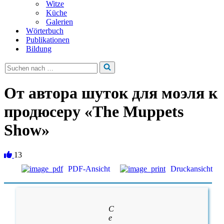
Witze
Küche
Galerien
Wörterbuch
Publikationen
Bildung
Suchen
nach …
От автора шуток для моэля к
продюсеру «The Muppets
Show»
13
PDF-Ansicht
Druckansicht
С
е