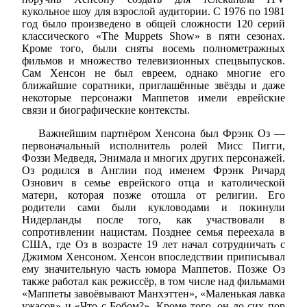
кукольное шоу для взрослой аудитории. С 1976 по 1981
год было произведено в общей сложности 120 серий
классического «The Muppets Show» в пяти сезонах.
Кроме того, были сняты восемь полнометражных
фильмов и множество телевизионных спецвыпусков.
Сам Хенсон не был евреем, однако многие его
ближайшие соратники, приглашённые звёзды и даже
некоторые персонажи Маппетов имели еврейские
связи и биографические контексты.
Важнейшим партнёром Хенсона был Фрэнк Оз —
первоначальный исполнитель ролей Мисс Пигги,
Фоззи Медведя, Энимала и многих других персонажей.
Оз родился в Англии под именем Фрэнк Ричард
Ознович в семье еврейского отца и католической
матери, которая позже отошла от религии. Его
родители сами были кукловодами и покинули
Нидерланды после того, как участвовали в
сопротивлении нацистам. Позднее семья переехала в
США, где Оз в возрасте 19 лет начал сотрудничать с
Джимом Хенсоном. Хенсон впоследствии приписывал
ему значительную часть юмора Маппетов. Позже Оз
также работал как режиссёр, в том числе над фильмами
«Маппеты завоёвывают Манхэттен», «Маленькая лавка
ужасов» и «Что с Бобом?». Кроме того, он до сих пор