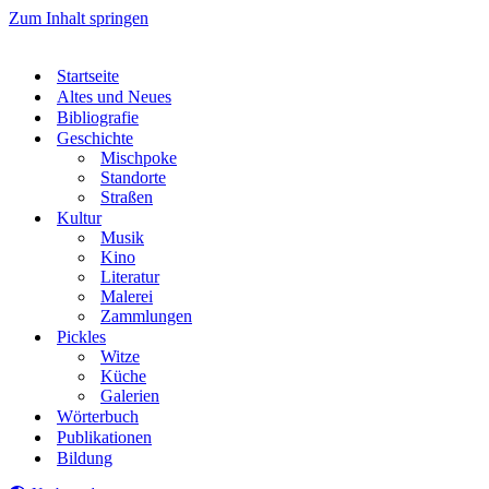
Zum Inhalt springen
Startseite
Altes und Neues
Bibliografie
Geschichte
Mischpoke
Standorte
Straßen
Kultur
Musik
Kino
Literatur
Malerei
Zammlungen
Pickles
Witze
Küche
Galerien
Wörterbuch
Publikationen
Bildung