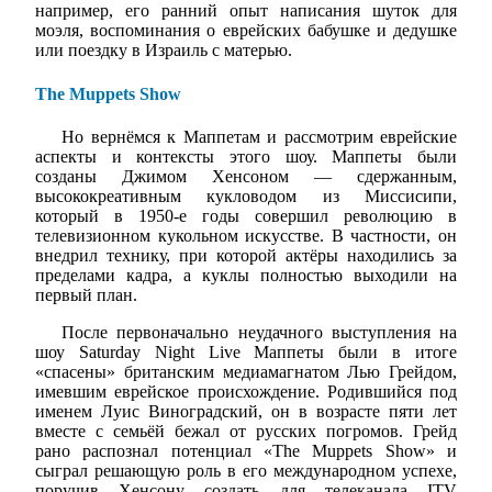
например, его ранний опыт написания шуток для
моэля, воспоминания о еврейских бабушке и дедушке
или поездку в Израиль с матерью.
The Muppets Show
Но вернёмся к Маппетам и рассмотрим еврейские
аспекты и контексты этого шоу. Маппеты были
созданы Джимом Хенсоном — сдержанным,
высококреативным кукловодом из Миссисипи,
который в 1950-е годы совершил революцию в
телевизионном кукольном искусстве. В частности, он
внедрил технику, при которой актёры находились за
пределами кадра, а куклы полностью выходили на
первый план.
После первоначально неудачного выступления на
шоу Saturday Night Live Маппеты были в итоге
«спасены» британским медиамагнатом Лью Грейдом,
имевшим еврейское происхождение. Родившийся под
именем Луис Виноградский, он в возрасте пяти лет
вместе с семьёй бежал от русских погромов. Грейд
рано распознал потенциал «The Muppets Show» и
сыграл решающую роль в его международном успехе,
поручив Хенсону создать для телеканала ITV