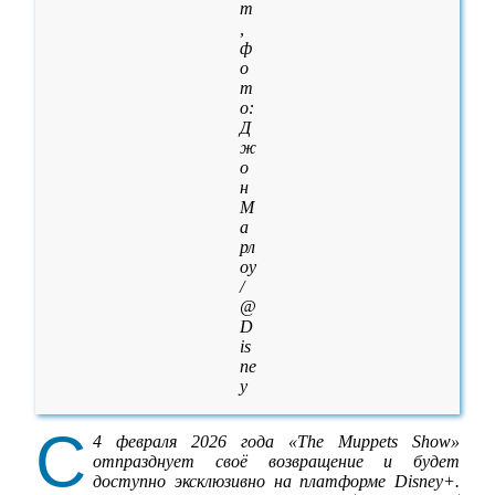
m
,
ф
о
т
о:
Д
ж
о
н
М
а
рл
оу
/
@
D
is
ne
y
С
4 февраля 2026 года «The Muppets Show»
отпразднует своё возвращение и будет
доступно эксклюзивно на платформе Disney+.