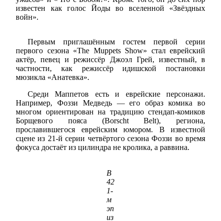
известен как голос Йоды во вселенной «Звёздных
войн».
Первым приглашённым гостем первой серии
первого сезона «The Muppets Show» стал еврейский
актёр, певец и режиссёр Джоэл Грей, известный, в
частности, как режиссёр идишской постановки
мюзикла «Анатевка».
Среди Маппетов есть и еврейские персонажи.
Например, Фоззи Медведь — его образ комика во
многом ориентирован на традицию стендап-комиков
Борщевого пояса (Borscht Belt), региона,
прославившегося еврейским юмором. В известной
сцене из 21-й серии четвёртого сезона Фоззи во время
фокуса достаёт из цилиндра не кролика, а раввина.
В
42
1-
м
эп
из