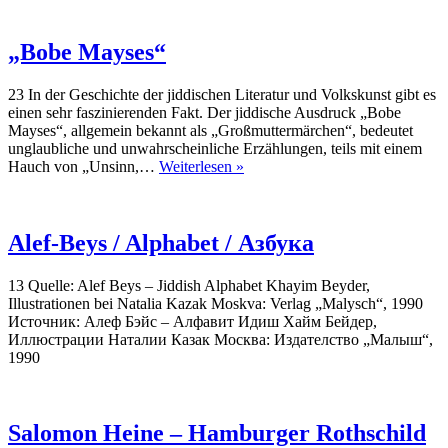
„Bobe Mayses“
23 In der Geschichte der jiddischen Literatur und Volkskunst gibt es
einen sehr faszinierenden Fakt. Der jiddische Ausdruck „Bobe
Mayses“, allgemein bekannt als „Großmuttermärchen“, bedeutet
unglaubliche und unwahrscheinliche Erzählungen, teils mit einem
„Bobe
Hauch von „Unsinn,…
Weiterlesen »
Mayses“
Alef-Beys / Alphabet / Азбука
13 Quelle: Alef Beys – Jiddish Alphabet Khayim Beyder,
Illustrationen bei Natalia Kazak Moskva: Verlag „Malysch“, 1990
Источник: Алеф Бэйс – Алфавит Идиш Хайм Бейдер,
Иллюстрации Наталии Казак Москва: Издателство „Малыш“,
1990
Salomon Heine – Hamburger Rothschild