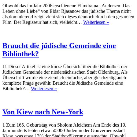
Obwohl das im Jahr 2006 erschienene Filmdrama „Andersen. Das
Leben ohne Liebe“ von Eldar Rjasanow das jüdische Thema nicht
als dominierend zeigt, zieht sich dieses dennoch durch den gesamten
„Das
Film. Der Regisseur hat sich, vielleicht…
Weiterlesen »
Geheimnis“
des
großen
Geschichtener
Braucht die jüdische Gemeinde eine
Bibliothek?
11 Dieser Artikel ist eine kurze Übersicht über die Bibliothek der
Jüdischen Gemeinde der niedersächsischen Stadt Oldenburg. Als
Überschrift wurde eine ziemlich einfache, aber gleichzeitig auch
komplexe Frage gewählt: Braucht die Jüdische Gemeinde eine
Braucht
Bibliothek?…
Weiterlesen »
die
jüdische
Gemeinde
eine
Von Kiew nach New-York
Bibliothek?
1 Zum 165. Geburtstag von Sholom Aleichem Am Ende des 19.
Jahrhunderts lebten etwa 50.000 Juden in der Gouverneursstadt
Kiew, was etwa 13% der Stadtbevölkerung ausmachte. Obwohl