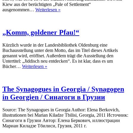
Kiew aus der berüchtigten „Pale of Settlement“
Von
ausgenommen…
Weiterlesen »
Kiew
nach
New-
York
„Komm, goldener Pfau!“
Kürzlich wurde in der Landesbibliothek Oldenburg eine
Buchausstellung unter dem Motto, das im Titel dieses Artikels
genannt wird, eröffnet. Außerdem trägt die Ausstellung den
Untertitel: „Jiddisch neu entdecken“. Es ist klar, dass es um
„Komm,
Bücher…
Weiterlesen »
goldener
Pfau!“
The Synagogues in Georgia / Synagogen
in Georgien / Синагоги в Грузии
Source: The Synagogues in Georgia Author: Elena Berkovich,
illustrationen bei Marian Kiladze Tbilisi, Georgia, 2011 Источник:
Синагоги в Грузии Автор: Елена Беркович, иллюстрации
Мариан Киладзе Тбилиси, Грузия, 2011 г.