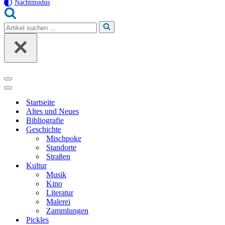
Nachtmodus
Suchen
nach …
Navigationsmenü
Navigationsmenü
Startseite
Altes und Neues
Bibliografie
Geschichte
Mischpoke
Standorte
Straßen
Kultur
Musik
Kino
Literatur
Malerei
Zammlungen
Pickles