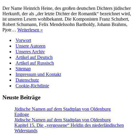
Der Name Heinrich Heine, des großen deutschen Dichters jüdischer
Herkunft, der als „der letzte Dichter der Romantik“ bezeichnet wird,
ist unseren Lesern wohlbekannt. Die Komponisten Franz Schubert,
Robert Schumann, Felix Mendelssohn Bartholdy, Johann Brahms,
Salomon
Pjotr…
Weiterlesen »
Heine
Vorwort
–
Hamburger
Unsere Autoren
Rothschild
Unseres Archiv
Artikel auf Deutsch
Artikel auf Russisch
Sitemap
Impressum und Kontakt
Datenschutz
Cookie-Richtlinie
Neuste Beiträge
Jüdische Namen auf dem Stadtplan von Oldenburg
Epiloge
Jüdische Namen auf dem Stadtplan von Oldenburg
Kapitel 15. Die „vergessene“ Heldin des niederländischen
Widerstands