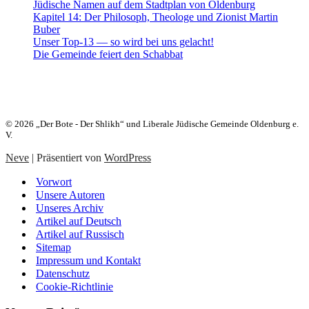
Jüdische Namen auf dem Stadtplan von Oldenburg
Kapitel 14: Der Philosoph, Theologe und Zionist Martin
Buber
Unser Top-13 — so wird bei uns gelacht!
Die Gemeinde feiert den Schabbat
Heute:
26. Aw 5786 (09. August 2026)
© 2026 „Der Bote - Der Shlikh“ und Liberale Jüdische Gemeinde Oldenburg e.
V.
Neve
| Präsentiert von
WordPress
Vorwort
Unsere Autoren
Unseres Archiv
Artikel auf Deutsch
Artikel auf Russisch
Sitemap
Impressum und Kontakt
Datenschutz
Cookie-Richtlinie