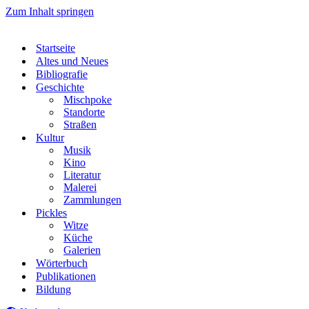
Zum Inhalt springen
Startseite
Altes und Neues
Bibliografie
Geschichte
Mischpoke
Standorte
Straßen
Kultur
Musik
Kino
Literatur
Malerei
Zammlungen
Pickles
Witze
Küche
Galerien
Wörterbuch
Publikationen
Bildung