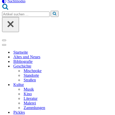
Nachtmodus
Suchen
nach …
Navigationsmenü
Navigationsmenü
Startseite
Altes und Neues
Bibliografie
Geschichte
Mischpoke
Standorte
Straßen
Kultur
Musik
Kino
Literatur
Malerei
Zammlungen
Pickles