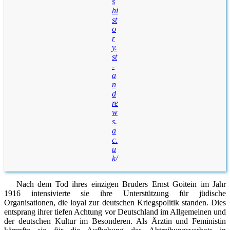
s
hi
st
o
r
y.
st
-
a
n
d
re
w
s.
a
c.
u
k/
Nach dem Tod ihres einzigen Bruders Ernst Goitein im Jahr
1916 intensivierte sie ihre Unterstützung für jüdische
Organisationen, die loyal zur deutschen Kriegspolitik standen. Dies
entsprang ihrer tiefen Achtung vor Deutschland im Allgemeinen und
der deutschen Kultur im Besonderen. Als Ärztin und Feministin