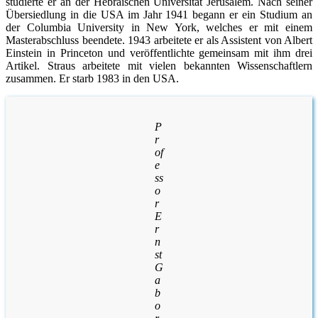
studierte er an der Hebräischen Universität Jerusalem. Nach seiner
Übersiedlung in die USA im Jahr 1941 begann er ein Studium an
der Columbia University in New York, welches er mit einem
Masterabschluss beendete. 1943 arbeitete er als Assistent von Albert
Einstein in Princeton und veröffentlichte gemeinsam mit ihm drei
Artikel. Straus arbeitete mit vielen bekannten Wissenschaftlern
zusammen. Er starb 1983 in den USA.
P
r
of
e
ss
o
r
E
r
n
st
G
a
b
o