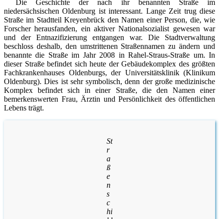
Die Geschichte der nach ihr benannten Straße im
niedersächsischen Oldenburg ist interessant. Lange Zeit trug diese
Straße im Stadtteil Kreyenbrück den Namen einer Person, die, wie
Forscher herausfanden, ein aktiver Nationalsozialist gewesen war
und der Entnazifizierung entgangen war. Die Stadtverwaltung
beschloss deshalb, den umstrittenen Straßennamen zu ändern und
benannte die Straße im Jahr 2008 in Rahel-Straus-Straße um. In
dieser Straße befindet sich heute der Gebäudekomplex des größten
Fachkrankenhauses Oldenburgs, der Universitätsklinik (Klinikum
Oldenburg). Dies ist sehr symbolisch, denn der große medizinische
Komplex befindet sich in einer Straße, die den Namen einer
bemerkenswerten Frau, Ärztin und Persönlichkeit des öffentlichen
Lebens trägt.
St
r
a
ß
e
n
s
c
hi