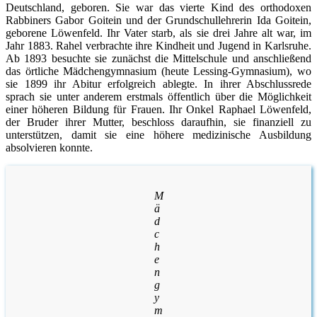
Deutschland, geboren. Sie war das vierte Kind des orthodoxen
Rabbiners Gabor Goitein und der Grundschullehrerin Ida Goitein,
geborene Löwenfeld. Ihr Vater starb, als sie drei Jahre alt war, im
Jahr 1883. Rahel verbrachte ihre Kindheit und Jugend in Karlsruhe.
Ab 1893 besuchte sie zunächst die Mittelschule und anschließend
das örtliche Mädchengymnasium (heute Lessing-Gymnasium), wo
sie 1899 ihr Abitur erfolgreich ablegte. In ihrer Abschlussrede
sprach sie unter anderem erstmals öffentlich über die Möglichkeit
einer höheren Bildung für Frauen. Ihr Onkel Raphael Löwenfeld,
der Bruder ihrer Mutter, beschloss daraufhin, sie finanziell zu
unterstützen, damit sie eine höhere medizinische Ausbildung
absolvieren konnte.
M
ä
d
c
h
e
n
g
y
m