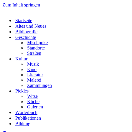
Zum Inhalt springen
Startseite
Altes und Neues
Bibliografie
Geschichte
Mischpoke
Standorte
Straßen
Kultur
Musik
Kino
Literatur
Malerei
Zammlungen
Pickles
Witze
Küche
Galerien
Wörterbuch
Publikationen
Bildung