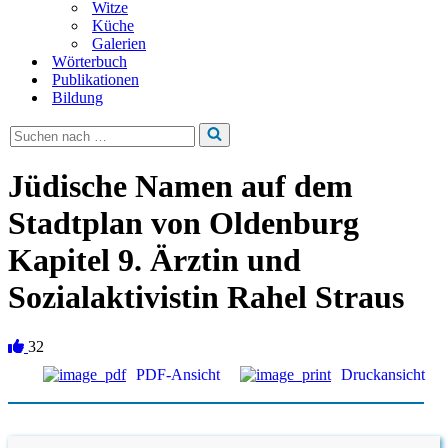
Witze
Küche
Galerien
Wörterbuch
Publikationen
Bildung
Suchen
nach …
Jüdische Namen auf dem
Stadtplan von Oldenburg
Kapitel 9. Ärztin und
Sozialaktivistin Rahel Straus
32
PDF-Ansicht
Druckansicht