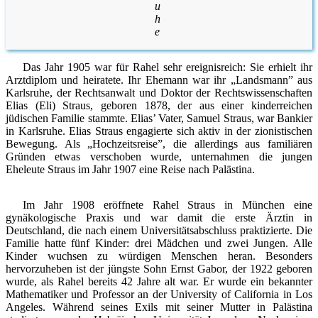
u
h
e
Das Jahr 1905 war für Rahel sehr ereignisreich: Sie erhielt ihr
Arztdiplom und heiratete. Ihr Ehemann war ihr „Landsmann” aus
Karlsruhe, der Rechtsanwalt und Doktor der Rechtswissenschaften
Elias (Eli) Straus, geboren 1878, der aus einer kinderreichen
jüdischen Familie stammte. Elias’ Vater, Samuel Straus, war Bankier
in Karlsruhe. Elias Straus engagierte sich aktiv in der zionistischen
Bewegung. Als „Hochzeitsreise”, die allerdings aus familiären
Gründen etwas verschoben wurde, unternahmen die jungen
Eheleute Straus im Jahr 1907 eine Reise nach Palästina.
Im Jahr 1908 eröffnete Rahel Straus in München eine
gynäkologische Praxis und war damit die erste Ärztin in
Deutschland, die nach einem Universitätsabschluss praktizierte. Die
Familie hatte fünf Kinder: drei Mädchen und zwei Jungen. Alle
Kinder wuchsen zu würdigen Menschen heran. Besonders
hervorzuheben ist der jüngste Sohn Ernst Gabor, der 1922 geboren
wurde, als Rahel bereits 42 Jahre alt war. Er wurde ein bekannter
Mathematiker und Professor an der University of California in Los
Angeles. Während seines Exils mit seiner Mutter in Palästina