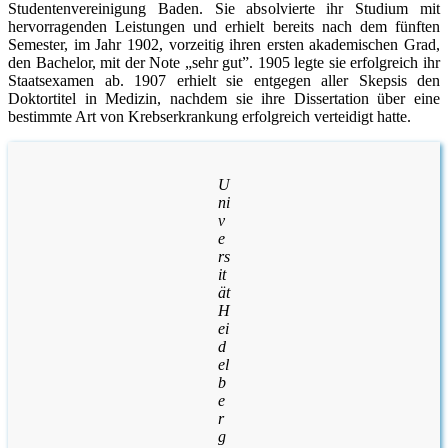
Studentenvereinigung Baden. Sie absolvierte ihr Studium mit
hervorragenden Leistungen und erhielt bereits nach dem fünften
Semester, im Jahr 1902, vorzeitig ihren ersten akademischen Grad,
den Bachelor, mit der Note „sehr gut”. 1905 legte sie erfolgreich ihr
Staatsexamen ab. 1907 erhielt sie entgegen aller Skepsis den
Doktortitel in Medizin, nachdem sie ihre Dissertation über eine
bestimmte Art von Krebserkrankung erfolgreich verteidigt hatte.
U
ni
v
e
rs
it
ät
H
ei
d
el
b
e
r
g