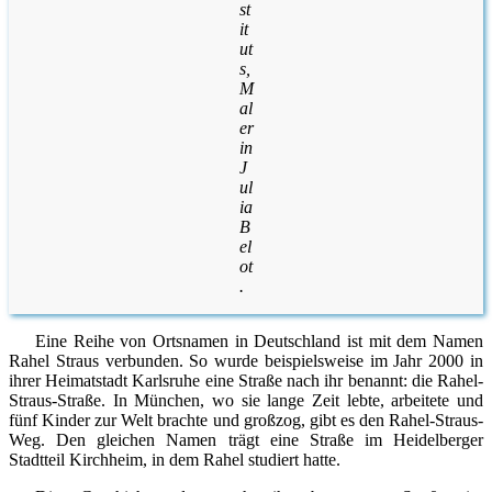
st
it
ut
s,
M
al
er
in
J
ul
ia
B
el
ot
.
Eine Reihe von Ortsnamen in Deutschland ist mit dem Namen
Rahel Straus verbunden. So wurde beispielsweise im Jahr 2000 in
ihrer Heimatstadt Karlsruhe eine Straße nach ihr benannt: die Rahel-
Straus-Straße. In München, wo sie lange Zeit lebte, arbeitete und
fünf Kinder zur Welt brachte und großzog, gibt es den Rahel-Straus-
Weg. Den gleichen Namen trägt eine Straße im Heidelberger
Stadtteil Kirchheim, in dem Rahel studiert hatte.