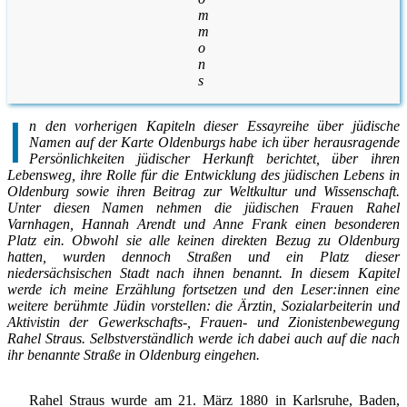
m
m
o
n
s
I
n den vorherigen Kapiteln dieser Essayreihe über jüdische
Namen auf der Karte Oldenburgs habe ich über herausragende
Persönlichkeiten jüdischer Herkunft berichtet, über ihren
Lebensweg, ihre Rolle für die Entwicklung des jüdischen Lebens in
Oldenburg sowie ihren Beitrag zur Weltkultur und Wissenschaft.
Unter diesen Namen nehmen die jüdischen Frauen Rahel
Varnhagen, Hannah Arendt und Anne Frank einen besonderen
Platz ein. Obwohl sie alle keinen direkten Bezug zu Oldenburg
hatten, wurden dennoch Straßen und ein Platz dieser
niedersächsischen Stadt nach ihnen benannt. In diesem Kapitel
werde ich meine Erzählung fortsetzen und den Leser:innen eine
weitere berühmte Jüdin vorstellen: die Ärztin, Sozialarbeiterin und
Aktivistin der Gewerkschafts-, Frauen- und Zionistenbewegung
Rahel Straus. Selbstverständlich werde ich dabei auch auf die nach
ihr benannte Straße in Oldenburg eingehen.
Rahel Straus wurde am 21. März 1880 in Karlsruhe, Baden,