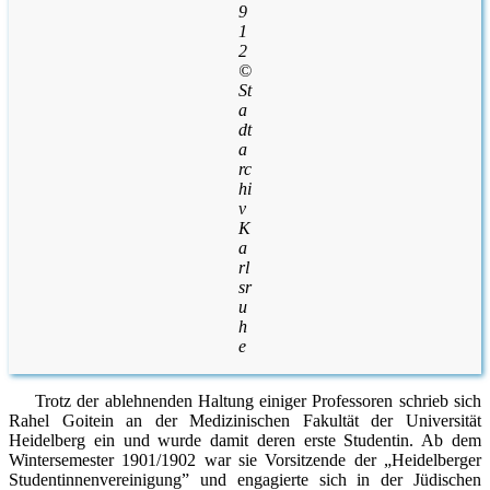
9
1
2
©
St
a
dt
a
rc
hi
v
K
a
rl
sr
u
h
e
Trotz der ablehnenden Haltung einiger Professoren schrieb sich
Rahel Goitein an der Medizinischen Fakultät der Universität
Heidelberg ein und wurde damit deren erste Studentin. Ab dem
Wintersemester 1901/1902 war sie Vorsitzende der „Heidelberger
Studentinnenvereinigung” und engagierte sich in der Jüdischen