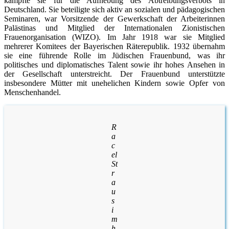
kämpfte sie für die Aufhebung des Abtreibungsverbots in
Deutschland. Sie beteiligte sich aktiv an sozialen und pädagogischen
Seminaren, war Vorsitzende der Gewerkschaft der Arbeiterinnen
Palästinas und Mitglied der Internationalen Zionistischen
Frauenorganisation (WIZO). Im Jahr 1918 war sie Mitglied
mehrerer Komitees der Bayerischen Räterepublik. 1932 übernahm
sie eine führende Rolle im Jüdischen Frauenbund, was ihr
politisches und diplomatisches Talent sowie ihr hohes Ansehen in
der Gesellschaft unterstreicht. Der Frauenbund unterstützte
insbesondere Mütter mit unehelichen Kindern sowie Opfer von
Menschenhandel.
R
a
c
el
St
r
a
u
s
i
m
h