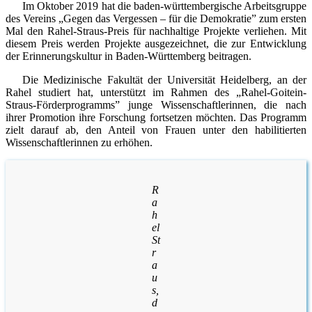
Im Oktober 2019 hat die baden-württembergische Arbeitsgruppe
des Vereins „Gegen das Vergessen – für die Demokratie” zum ersten
Mal den Rahel-Straus-Preis für nachhaltige Projekte verliehen. Mit
diesem Preis werden Projekte ausgezeichnet, die zur Entwicklung
der Erinnerungskultur in Baden-Württemberg beitragen.
Die Medizinische Fakultät der Universität Heidelberg, an der
Rahel studiert hat, unterstützt im Rahmen des „Rahel-Goitein-
Straus-Förderprogramms” junge Wissenschaftlerinnen, die nach
ihrer Promotion ihre Forschung fortsetzen möchten. Das Programm
zielt darauf ab, den Anteil von Frauen unter den habilitierten
Wissenschaftlerinnen zu erhöhen.
R
a
h
el
St
r
a
u
s,
d