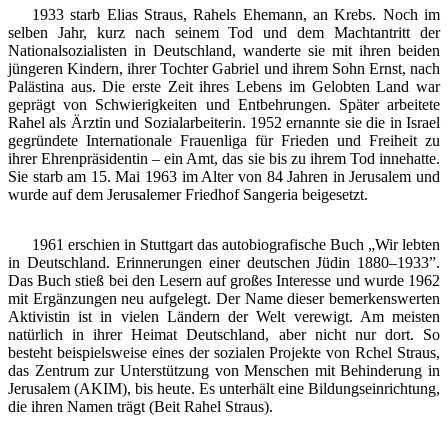
1933 starb Elias Straus, Rahels Ehemann, an Krebs. Noch im
selben Jahr, kurz nach seinem Tod und dem Machtantritt der
Nationalsozialisten in Deutschland, wanderte sie mit ihren beiden
jüngeren Kindern, ihrer Tochter Gabriel und ihrem Sohn Ernst, nach
Palästina aus. Die erste Zeit ihres Lebens im Gelobten Land war
geprägt von Schwierigkeiten und Entbehrungen. Später arbeitete
Rahel als Ärztin und Sozialarbeiterin. 1952 ernannte sie die in Israel
gegründete Internationale Frauenliga für Frieden und Freiheit zu
ihrer Ehrenpräsidentin – ein Amt, das sie bis zu ihrem Tod innehatte.
Sie starb am 15. Mai 1963 im Alter von 84 Jahren in Jerusalem und
wurde auf dem Jerusalemer Friedhof Sangeria beigesetzt.
1961 erschien in Stuttgart das autobiografische Buch „Wir lebten
in Deutschland. Erinnerungen einer deutschen Jüdin 1880–1933”.
Das Buch stieß bei den Lesern auf großes Interesse und wurde 1962
mit Ergänzungen neu aufgelegt. Der Name dieser bemerkenswerten
Aktivistin ist in vielen Ländern der Welt verewigt. Am meisten
natürlich in ihrer Heimat Deutschland, aber nicht nur dort. So
besteht beispielsweise eines der sozialen Projekte von Rchel Straus,
das Zentrum zur Unterstützung von Menschen mit Behinderung in
Jerusalem (AKIM), bis heute. Es unterhält eine Bildungseinrichtung,
die ihren Namen trägt (Beit Rahel Straus).