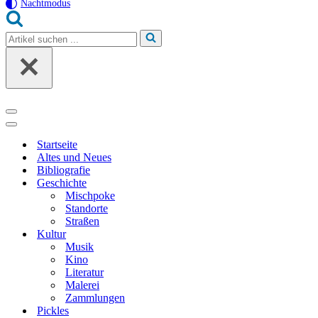
Nachtmodus
Suchen
nach …
Navigationsmenü
Navigationsmenü
Startseite
Altes und Neues
Bibliografie
Geschichte
Mischpoke
Standorte
Straßen
Kultur
Musik
Kino
Literatur
Malerei
Zammlungen
Pickles