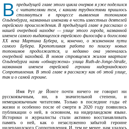
В
предыдущей главе этого цикла очерков я уже поделился
с читателями тем, с какими трудностями пришлось
столкнуться в процессе выявления топонимов
Ольденбурга, названных именами в честь известных деятелей
еврейского происхождения. В предыдущей главе я рассказал о
нашей очередной находке — улице этого города, названной
именем самого выдающегося еврейского философа и богослова
ХХ века Мартина Бубера, и, конечно, о жизненном пути
самого Бубера. Кропотливая работа по поиску новых
топонимов продолжается, и недавно она увенчалась
очередной находкой. В новом строящемся жилом квартале
Ольденбурга нами «обнаружена» улица Ruth-de-Jonge-Straße,
названная именем еврейской героини нидерландского
Сопротивления. В этой главе я расскажу как об этой улице,
так и о самой героине.
Имя Рут де Йонге почти ничего не говорит ни
русскоязычным, ни, в значительной степени, и
немецкоязычным читателям. Только в последние годы её
жизни и особенно после её смерти в 2020 году появились
публикации о ней, в основном, на нидерландском языке.
Историки и журналисты стали активно восстанавливать
память о ней, как о незаслуженно забытой героине
нидерландского Сопротивления. И, тем не менее, нам удалось