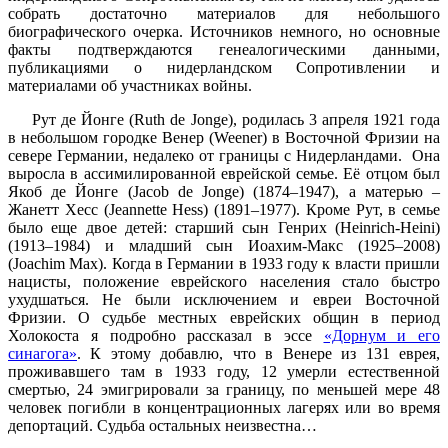
собрать достаточно материалов для небольшого
биографического очерка. Источников немного, но основные
факты подтверждаются генеалогическими данными,
публикациями о нидерландском Сопротивлении и
материалами об участниках войны.
Рут де Йонге (Ruth de Jonge), родилась 3 апреля 1921 года
в небольшом городке Венер (Weener) в Восточной Фризии на
севере Германии, недалеко от границы с Нидерландами. Она
выросла в ассимилированной еврейской семье. Её отцом был
Якоб де Йонге (Jacob de Jonge) (1874–1947), а матерью –
Жанетт Хесс (Jeannette Hess) (1891–1977). Кроме Рут, в семье
было еще двое детей: старший сын Генрих (Heinrich-Heini)
(1913–1984) и младший сын Иоахим-Макс (1925–2008)
(Joachim Max). Когда в Германии в 1933 году к власти пришли
нацисты, положение еврейского населения стало быстро
ухудшаться. Не были исключением и евреи Восточной
Фризии. О судьбе местных еврейских общин в период
Холокоста я подробно рассказал в эссе
«Дорнум и его
синагога»
. К этому добавлю, что в Венере из 131 еврея,
проживавшего там в 1933 году, 12 умерли естественной
смертью, 24 эмигрировали за границу, по меньшей мере 48
человек погибли в концентрационных лагерях или во время
депортаций. Судьба остальных неизвестна…