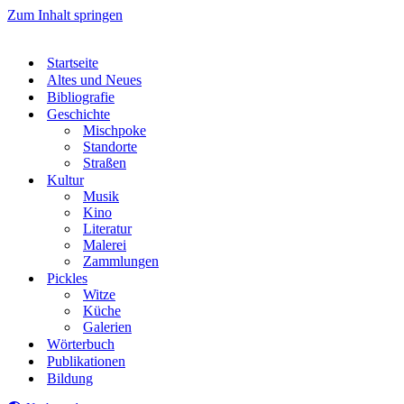
Zum Inhalt springen
Startseite
Altes und Neues
Bibliografie
Geschichte
Mischpoke
Standorte
Straßen
Kultur
Musik
Kino
Literatur
Malerei
Zammlungen
Pickles
Witze
Küche
Galerien
Wörterbuch
Publikationen
Bildung