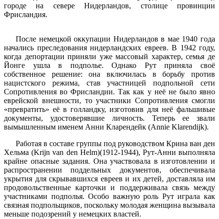
городе на севере Нидерландов, столице провинции
Фрисландия.
После немецкой оккупации Нидерландов в мае 1940 года
начались преследования нидерландских евреев. В 1942 году,
когда депортации приняли уже массовый характер, семья де
Йонге ушла в подполье. Однако Рут приняла своё
собственное решение: она включилась в борьбу против
нацистского режима, став участницей подпольной сети
Сопротивления во Фрисландии. Так как у неё не было явно
еврейской внешности, то участники Сопротивления смогли
«превратить» её в голландку, изготовив для неё фальшивые
документы, удостоверявшие личность. Теперь ее звали
вымышленным именем Анни Кларендейк (Annie Klarendijk).
Работая в составе группы под руководством Крина ван ден
Хельма (Krijn van den Helm)(1912-1944), Рут-Анни выполняла
крайне опасные задания. Она участвовала в изготовлении и
распространении поддельных документов, обеспечивала
укрытия для скрывавшихся евреев и их детей, доставляла им
продовольственные карточки и поддерживала связь между
участниками подполья. Особо важную роль Рут играла как
связная подпольщиков, поскольку молодая женщина вызывала
меньше подозрений у немецких властей.