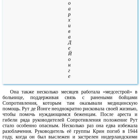
о
а
р
х
и
в
а
Д
е
Й
о
н
г
е
Она также несколько месяцев работала «медсестрой» в
больнице, поддерживая связь с ранеными бойцами
Сопротивления, которым там оказывали медицинскую
помощь. Рут де Йонге неоднократно рисковала своей жизнью,
чтобы помочь нуждающимся беженцам. После ареста и
гибели ряда руководителей Сопротивления положение Рут
стало особенно опасным. Несколько раз она едва избежала
разоблачения. Руководитель её группы Крин погиб в 1944
году, когда он был выслежен и застрелен нидерландскими