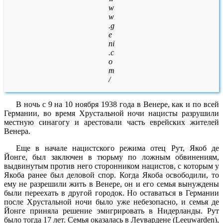
w
w
.g
e
ni
.c
o
m
/
В ночь с 9 на 10 ноября 1938 года в Венере, как и по всей
Германии, во время Хрустальной ночи нацисты разрушили
местную синагогу и арестовали часть еврейских жителей
Венера.
Еще в начале нацистского режима отец Рут, Якоб де
Йонге, был заключен в тюрьму по ложным обвинениям,
выдвинутым против него сторонником нацистов, с которым у
Якоба ранее был деловой спор. Когда Якоба освободили, то
ему не разрешили жить в Венере, он и его семья вынуждены
были переехать в другой городок. Но оставаться в Германии
после Хрустальной ночи было уже небезопасно, и семья де
Йонге приняла решение эмигрировать в Нидерланды. Рут
было тогда 17 лет. Семья оказалась в Леувардене (Leeuwarden),