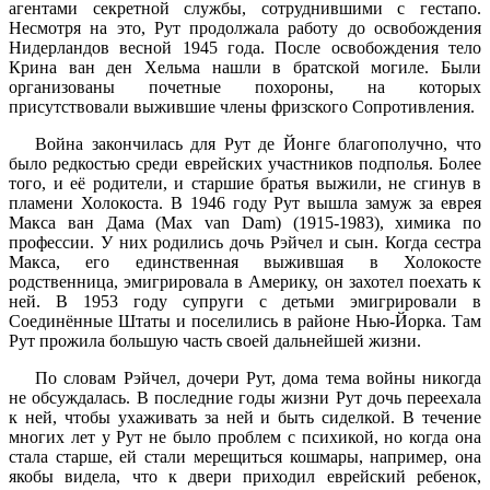
агентами секретной службы, сотруднившими с гестапо.
Несмотря на это, Рут продолжала работу до освобождения
Нидерландов весной 1945 года. После освобождения тело
Крина ван ден Хельма нашли в братской могиле. Были
организованы почетные похороны, на которых
присутствовали выжившие члены фризского Сопротивления.
Война закончилась для Рут де Йонге благополучно, что
было редкостью среди еврейских участников подполья. Более
того, и её родители, и старшие братья выжили, не сгинув в
пламени Холокоста. В 1946 году Рут вышла замуж за еврея
Макса ван Дама (Max van Dam) (1915-1983), химика по
профессии. У них родились дочь Рэйчел и сын. Когда сестра
Макса, его единственная выжившая в Холокосте
родственница, эмигрировала в Америку, он захотел поехать к
ней. В 1953 году супруги с детьми эмигрировали в
Соединённые Штаты и поселились в районе Нью-Йорка. Там
Рут прожила большую часть своей дальнейшей жизни.
По словам Рэйчел, дочери Рут, дома тема войны никогда
не обсуждалась. В последние годы жизни Рут дочь переехала
к ней, чтобы ухаживать за ней и быть сиделкой. В течение
многих лет у Рут не было проблем с психикой, но когда она
стала старше, ей стали мерещиться кошмары, например, она
якобы видела, что к двери приходил еврейский ребенок,