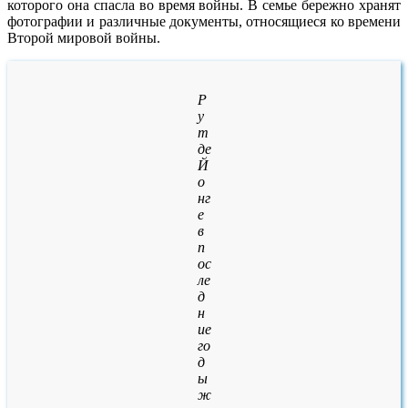
которого она спасла во время войны. В семье бережно хранят
фотографии и различные документы, относящиеся ко времени
Второй мировой войны.
Р
у
т
де
Й
о
нг
е
в
п
ос
ле
д
н
ие
го
д
ы
ж