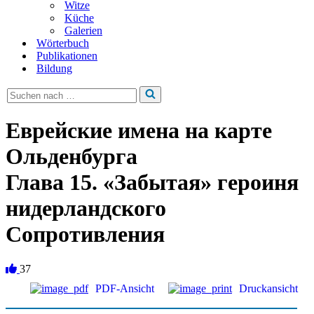
Witze
Küche
Galerien
Wörterbuch
Publikationen
Bildung
Suchen
nach …
Еврейские имена на карте
Ольденбурга
Глава 15. «Забытая» героиня
нидерландского
Сопротивления
37
PDF-Ansicht
Druckansicht