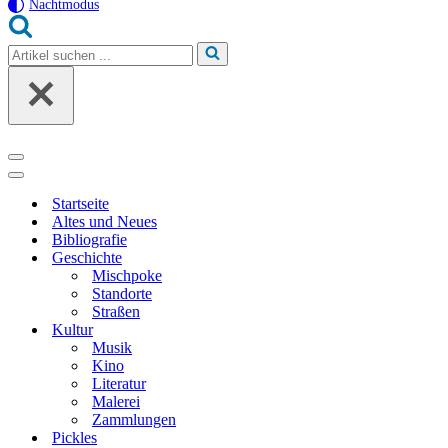
Nachtmodus
Suchen
nach …
Navigationsmenü
Navigationsmenü
Startseite
Altes und Neues
Bibliografie
Geschichte
Mischpoke
Standorte
Straßen
Kultur
Musik
Kino
Literatur
Malerei
Zammlungen
Pickles