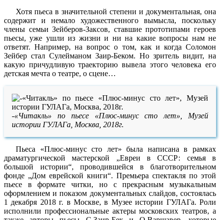
Хотя пьеса в значительной степени и документальная, она
содержит и немало художественного вымысла, поскольку
члены семьи Зейберов-Заксов, ставшие прототипами героев
пьесы, уже ушли из жизни и ни на какие вопросы нам не
ответят. Например, на вопрос о том, как и когда Соломон
Зейбер стал Сулейманом Заир-Беком. Но зритель видит, на
какую причудливую траекторию вывела этого человека его
детская мечта о театре, о сцене…
-«Читакль» по пьесе «Плюс-минус сто лет», Музей
истории ГУЛАГа, Москва, 2018г.
Пьеса «Плюс-минус сто лет» была написана в рамках
драматургической мастерской „Евреи в СССР: семья в
большой истории“, проводившейся в благотворительном
фонде „Дом еврейской книги“. Премьера спектакля по этой
пьесе в формате читки, но с прекрасным музыкальным
оформлением и показом документальных слайдов, состоялась
1 декабря 2018 г. в Москве, в Музее истории ГУЛАГа. Роли
исполнили профессиональные актеры московских театров, а
также авторы пьесы С.Заир-Бек и О.Варшавер, которые