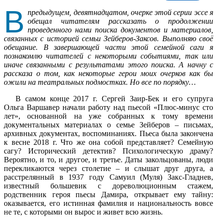
В
предыдущем, девятнадцатом, очерке этой серии эссе я
обещал читателям рассказать о продолжении
проведенного нами поиска документов и материалов,
связанных с историей семьи Зейберов-Заксов. Выполняю своё
обещание. В завершающей части этой семейной саги я
познакомлю читателей с некоторыми событиями, так или
иначе связанными с результатами этого поиска. А начну с
рассказа о том, как некоторые герои моих очерков как бы
ожили на театральных подмостках. Но все по порядку…
В самом конце 2017 г. Сергей Заир-Бек и его супруга
Ольга Варшавер начали работу над пьесой «Плюс-минус сто
лет», основанной на уже собранных к тому времени
документальных материалах о семье Зейберов – письмах,
архивных документах, воспоминаниях. Пьеса была закончена
к весне 2018 г. Что же она собой представляет? Семейную
сагу? Исторический детектив? Психологическую драму?
Вероятно, и то, и другое, и третье. Даты закольцованы, люди
перекликаются через столетие – и слышат друг друга, а
расстрелянный в 1937 году Самуил (Муля) Закс-Гладнев,
известный большевик с дореволюционным стажем,
родственник героя пьесы Дамира, открывает ему тайну:
оказывается, его истинная фамилия и национальность вовсе
не те, с которыми он вырос и живет всю жизнь.