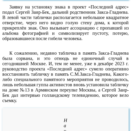
Заявку на установку знака в проект «Последний адрес»
подал Сергей Заир-Бек, дальний родственник Закса-Гладнева.
В левой части таблички располагается небольшое квадратное
отверстие, через него видно голую стену дома, к которой
прикреплён знак. Оно вызывает ассоциацию с пропавшей из
альбома фотографией и символизирует пустоту, потерю,
образовавшиеся после гибели человека.
К сожалению, недавно табличка в память Закса-Гладнева
была сорвана, и это отнюдь не единичный случай в
сегодняшней Москве. И, тем не менее, уже в декабре 2023 г.
руководство проекта «Последний адрес» сумело оперативно
восстановить табличку в память С.М.Закса-Гладнева, Какого-
либо специального памятного мероприятия не проводилось,
лишь небольшая гуппа активистов вновь установила табличку
на доме №13 в Армянском переулке Москвы, а Сергей Заир-
Бек дал интервью голландскому телевидению, которое вело
съемку.
Н
а
ц