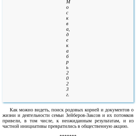
М
о
с
к
в
а,
д
е
к
а
б
р
ь
2
0
2
3
г.
Как можно видеть, поиск родовых корней и документов о
жизни и деятельности семьи Зейберов-Заксов и их потомков
привели, в том числе, к неожиданным результатам, и из
частной инициативы превратились в общественную акцию.