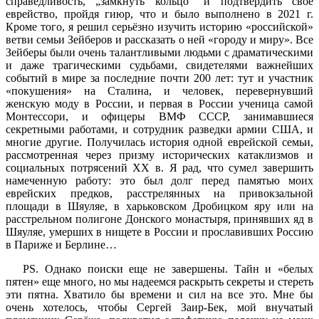
справедливость, „замкнуть кольцо“ и подтвердить свое
еврейство, пройдя гиюр, что и было выполнено в 2021 г.
Кроме того, я решил серьёзно изучить историю «российской»
ветви семьи Зейберов и рассказать о ней «городу и миру
»
. Все
Зейберы были очень талантливыми людьми с драматическими
и даже трагическими судьбами, свидетелями важнейших
событий в мире за последние почти 200 лет: тут и участник
«покушения» на Сталина, и человек, перевернувший
женскую моду в России, и первая в России ученица самой
Монтессори, и офицеры ВМФ СССР, занимавшиеся
секретными работами, и сотрудник разведки армии США, и
многие другие. Получилась история одной еврейской семьи,
рассмотренная через призму исторических катаклизмов и
социальных потрясений ХХ в. Я рад, что сумел завершить
намеченную работу: это был долг перед памятью моих
еврейских предков, расстрелянных на привокзальной
площади в Шяуляе, в харьковском Дробицком яру или на
расстрельном полигоне Донского монастыря, принявших яд в
Шяуляе, умерших в нищете в России и прославивших Россию
в Париже и Берлине…
PS. Однако поиски еще не завершены. Тайн и «белых
пятен» еще много, но мы надеемся раскрыть секреты и стереть
эти пятна. Хватило бы времени и сил на все это. Мне бы
очень хотелось, чтобы Сергей Заир-Бек, мой внучатый