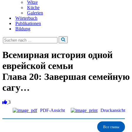
Witze
Küche
Galerien
Wörterbuch
Publikationen
Bildung
Suchen
nach …
Всемирная история одной
еврейской семьи
Глава 20: Завершая семейную
сагу…
3
PDF-Ansicht
Druckansicht
Все главы