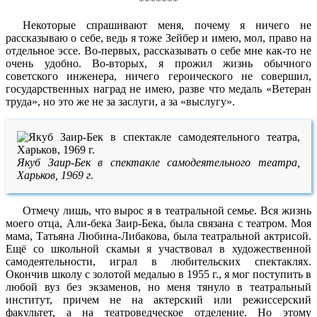
*******
Некоторые спрашивают меня, почему я ничего не
рассказываю о себе, ведь я тоже Зейбер и имею, мол, право на
отдельное эссе. Во-первых, рассказывать о себе мне как-то не
очень удобно. Во-вторых, я прожил жизнь обычного
советского инженера, ничего героического не совершил,
государственных наград не имею, разве что медаль «Ветеран
труда», но это же не за заслуги, а за «выслугу».
Якуб Заир-Бек в спектакле самодеятельного театра,
Харьков, 1969 г.
Отмечу лишь, что вырос я в театральной семье. Вся жизнь
моего отца, Али-бека Заир-Бека, была связана с театром. Моя
мама, Татьяна Любина-Либакова, была театральной актрисой.
Ещё со школьной скамьи я участвовал в художественной
самодеятельности, играл в любительских спектаклях.
Окончив школу с золотой медалью в 1955 г., я мог поступить в
любой вуз без экзаменов, но меня тянуло в театральный
институт, причем не на актерский или режиссерский
факультет, а на театроведческое отделение. Но этому