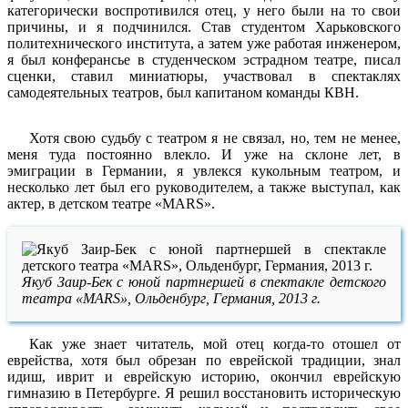
категорически воспротивился отец, у него были на то свои
причины, и я подчинился. Став студентом Харьковского
политехнического института, а затем уже работая инженером,
я был конферансье в студенческом эстрадном театре, писал
сценки, ставил миниатюры, участвовал в спектаклях
самодеятельных театров, был капитаном команды КВН.
Хотя свою судьбу с театром я не связал, но, тем не менее,
меня туда постоянно влекло. И уже на склоне лет, в
эмиграции в Германии, я увлекся кукольным театром, и
несколько лет был его руководителем, а также выступал, как
актер, в детском театре «MARS».
Якуб Заир-Бек с юной партнершей в спектакле детского
театра «MARS», Ольденбург, Германия, 2013 г.
Как уже знает читатель, мой отец когда-то отошел от
еврейства, хотя был обрезан по еврейской традиции, знал
идиш, иврит и еврейскую историю, окончил еврейскую
гимназию в Петербурге. Я решил восстановить историческую