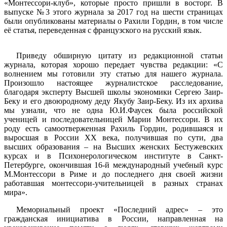
«Монтессори-клуб», которые просто пришли в восторг. В
выпуске №3 этого журнала за 2017 год на шести страницах
были опубликованы материалы о Рахили Гордин, в том числе
её статья, переведенная с французского на русский язык.
Приведу обширную цитату из редакционной статьи
журнала, которая хорошо передает чувства редакции: «С
волнением мы готовили эту статью для нашего журнала.
Произошло настоящее журналистское расследование,
благодаря эксперту Высшей школы экономики Сергею Заир-
Беку и его двоюродному деду Якубу Заир-Беку. Из их архива
мы узнали, что не одна Ю.И.Фаусек была российской
ученицей и последовательницей Марии Монтессори. В их
роду есть самоотверженная Рахиль Гордин, родившаяся и
выросшая в России ХХ века, получившая по сути, два
высших образования – на Высших женских Бестужевских
курсах и в Психонерологическом институте в Санкт-
Петербурге, окончившая 16-й международный учебный курс
М.Монтессори в Риме и до последнего дня своей жизни
работавшая монтессори-учительницей в разных странах
мира».
Мемориальный проект «Последний адрес» – это
гражданская инициатива в России, направленная на