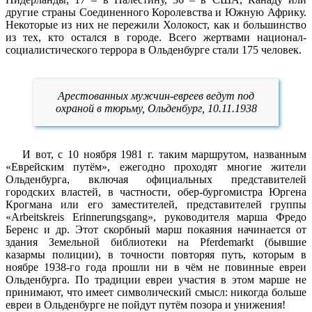
другие страны Соединенного Королевства и Южную Африку.
Некоторые из них не пережили Холокост, как и большинство
из тех, кто остался в городе. Всего жертвами национал-
социалистического террора в Ольденбурге стали 175 человек.
Арестованных мужчин-евреев ведут под
охраной в тюрьму, Ольденбург, 10.11.1938
И вот, с 10 ноября 1981 г. таким маршрутом, названным
«Еврейским путём», ежегодно проходят многие жители
Ольденбурга, включая официальных представителей
городских властей, в частности, обер-бургомистра Юргена
Крогмана или его заместителей, представителей группы
«Arbeitskreis Erinnerungsgang», руководителя марша Фредо
Беренс и др. Этот скорбный марш покаяния начинается от
здания Земельной библиотеки на Pferdemarkt (бывшие
казармы полиции), в точности повторяя путь, которым в
ноябре 1938-го года прошли ни в чём не повинные евреи
Ольденбурга. По традиции евреи участия в этом марше не
принимают, что имеет символический смысл: никогда больше
евреи в Ольденбурге не пойдут путём позора и унижения!