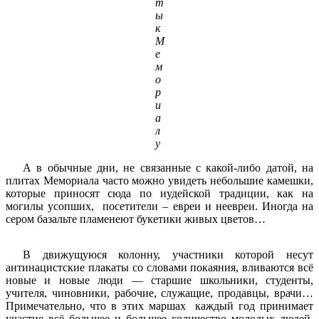
т
ы
к
М
е
м
о
р
и
а
л
у
А в обычные дни, не связанные с какой-либо датой, на
плитах Мемориала часто можно увидеть небольшие камешки,
которые приносят сюда по иудейской традиции, как на
могилы усопших, посетители – евреи и неевреи. Иногда на
сером базальте пламенеют букетики живых цветов…
В движущуюся колонну, участники которой несут
антинацистские плакаты со словами покаяния, вливаются всё
новые и новые люди — старшие школьники, студенты,
учителя, чиновники, рабочие, служащие, продавцы, врачи…
Примечательно, что в этих маршах каждый год принимает
участие всё большее и большее количество молодых людей.