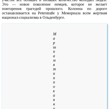
Это — новое поколение немцев, которое не желает
повторения трагедий прошлого. Колонна по дороге
останавливается на Peterstraße у Мемориала всем жертвам
национал-социализма в Ольденбурге.
М
а
р
ш
п
а
м
я
т
и
и
п
о
к
а
я
н
и