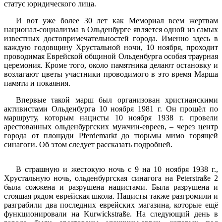
статус юридического лица.
И вот уже более 30 лет как Мемориал всем жертвам
национал-социализма в Ольденбурге является одной из самых
известных достопримечательностей города. Именно здесь в
каждую годовщину Хрустальной ночи, 10 ноября, проходит
проводимая Еврейской общиной Ольденбурга особая траурная
церемония. Кроме того, около памятника делают остановку и
возлагают цветы участники проводимого в это время Марша
памяти и покаяния.
Впервые такой марш был организован христианскими
активистами Ольденбурга 10 ноября 1981 г. Он прошёл по
маршруту, которым нацисты 10 ноября 1938 г. провели
арестованных ольденбургских мужчин-евреев, – через центр
города от площади Pferdemarkt до тюрьмы мимо горящей
синагоги. Об этом следует рассказать подробней.
В страшную и жестокую ночь с 9 на 10 ноября 1938 г.,
Хрустальную ночь, ольденбургская синагога на Peterstraße 2
была сожжена и разрушена нацистами. Была разрушена и
стоящая рядом еврейская школа. Нацисты также разгромили и
разграбили два последних еврейских магазина, которые ещё
функционировали на Kurwickstraße. На следующий день в