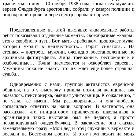
трагического дня – 10 ноября 1938 года, когда всех мужчин-
евреев Ольденбурга арестовали, собрали у казарм полиции и
под охраной провели через центр города в тюрьму.
Представленные на этой выставке акварельные работы
ребят показывали отдельные моменты, своеобразные «кадры»
этого скорбного пути. Вот, мать с ребенком провожает мужа,
который уходит в неизвестность… Горит синагога… На
стендах – портреты мужчин, очевидно восстановленные по
архивным фотографиям. Лица тревожные, беспокойные и
озабоченные… Толпа насмехается и оскорбляет евреев…
Мужчины пока не знают, что их ждет ещё более страшная
судьба…
Одновременно с нами, группой активистов еврейской
общины, на эту выставку пришла пожилая женщина, как
оказалось, пенсионерка, бывшая учительница. К сожалению, я
не узнал её имени. Мы разговорились, и она любезно
согласилась ответить на наши вопросы. В частности, она
рассказала, что инициатором привлечения школьников к
организации таких выставок был не педагог, а просто
неравнодушный ольденбуржец. В заключение она сказала
замечательную фразу: «Мой дед и отец служили в вермахте и
воевали на Восточном фронте. И этот груз лежит на моих