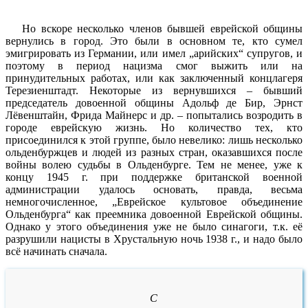
Но вскоре несколько членов бывшей еврейской общины
вернулись в город. Это были в основном те, кто сумел
эмигрировать из Германии, или имел „арийских“ супругов, и
поэтому в период нацизма смог выжить или на
принудительных работах, или как заключенный концлагеря
Терезиенштадт. Некоторые из вернувшихся – бывший
председатель довоенной общины Адольф де Бир, Эрнст
Лёвенштайн, Фрида Майнерс и др. – попытались возродить в
городе еврейскую жизнь. Но количество тех, кто
присоединился к этой группе, было невелико: лишь несколько
ольденбуржцев и людей из разных стран, оказавшихся после
войны волею судьбы в Ольденбурге. Тем не менее, уже к
концу 1945 г. при поддержке британской военной
администрации удалось основать, правда, весьма
немногочисленное, „Еврейское культовое объединение
Ольденбурга“ как преемника довоенной Еврейской общины.
Однако у этого объединения уже не было синагоги, т.к. её
разрушили нацисты в Хрустальную ночь 1938 г., и надо было
всё начинать сначала.
С