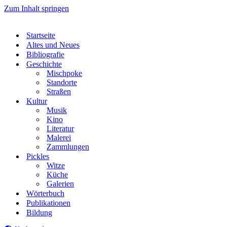
Zum Inhalt springen
Startseite
Altes und Neues
Bibliografie
Geschichte
Mischpoke
Standorte
Straßen
Kultur
Musik
Kino
Literatur
Malerei
Zammlungen
Pickles
Witze
Küche
Galerien
Wörterbuch
Publikationen
Bildung