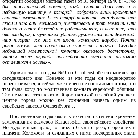
открытии сообщала местная газета от 31 октября 1946 г.: «
Это
был трогательный момент, когда свиток Торы внесли в
небольшую комнату, в которой собралась лишь крохотная
горстка выживших. Было нетрудно понять, что думали эти
люди и что они, возможно, чувствовали в тот момент. Они
думали о своих ближайших родственниках, о всех тех, кто
был им дорог, о мучениках, убитых руками тех, кто делал вид,
что творит все это от имени немецкого народа. Почти
ровно восемь лет назад была сожжена синагога. Сегодня
небольшой молитвенной комнаты оказалось достаточно,
чтобы после периода преследований вместить несколько
оставшихся в живых
».
Удивительно, но дом №9 на Cäcilienstraße сохранился до
сегодняшнего дня. Конечно, за эти годы он неоднократно
перестраивался, и сейчас уже ничего не напоминает о том, что
там была когда-то молитвенная комната еврейской общины.
Тем не менее, этот красивый дом на тихой и зелёной улочке в
центре города можно без сомнения назвать одним из
еврейских адресов Ольденбурга…
Послевоенные годы были в известной степени временем
замалчивания размеров Катастрофы европейского еврейства.
Но чудовищная правда о гибели 6 млн евреев, сгоревших в
пламени Холокоста, и связанных с ними последствиях стали