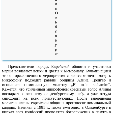
я
в
О
л
ь
д
е
н
б
у
р
ге
Представители города, Еврейской общины и участники
марша возлагают венки и цветы к Мемориалу. Кульминацией
этого торжественного мероприятия является момент, когда к
микрофону подходит раввин общины Алина Трейгер и
исполняет поминальную молитву „El male rachamim“.
Кажется, что усиленный микрофоном красивый голос Алины
воспаряет к осеннему ольденбургскому небу, а уже оттуда
снисходит на всех присутствующих. После завершения
молитвы члены еврейской общины произносят поминальный
каддиш. Начиная с 1981 г., также ежегодно, в Ольденбурге в
кирхах всех конфессий проводятся богослужения в память о