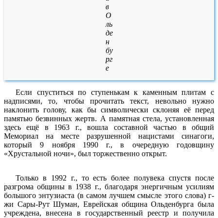
в
О
ль
де
н
бу
рг
е
Если спуститься по ступенькам к каменным плитам с
надписями, то, чтобы прочитать текст, невольно нужно
наклонить голову, как бы символически склоняя её перед
памятью безвинных жертв. А памятная стела, установленная
здесь ещё в 1963 г., вошла составной частью в общий
Мемориал на месте разрушенной нацистами синагоги,
который 9 ноября 1990 г., в очередную годовщину
«Хрустальной ночи», был торжественно открыт.
Только в 1992 г., то есть более полувека спустя после
разгрома общины в 1938 г., благодаря энергичным усилиям
большого энтузиаста (в самом лучшем смысле этого слова) г-
жи Сары-Рут Шуман, Еврейская община Ольденбурга была
учреждена, внесена в государственный реестр и получила