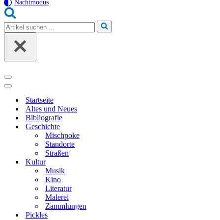
Nachtmodus
Suchen
nach …
Navigationsmenü
Navigationsmenü
Startseite
Altes und Neues
Bibliografie
Geschichte
Mischpoke
Standorte
Straßen
Kultur
Musik
Kino
Literatur
Malerei
Zammlungen
Pickles