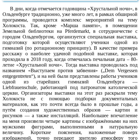
В дни, когда отмечается годовщина «Хрустальной ночи», в
Ольденбурге традиционно, уже много лет, в рамках обширной
программы, проводится комплекс мероприятий на тему
Холокоста. Так, кроме «Марша памяти», в помещении
Земельной библиотеки на Pferdemarkt, в сотрудничестве с
городом Ольденбургом, организуется специальная выставка,
подготовку которой осуществляют ученики одной из
гимназий (по ротационному принципу). В качестве примера
расскажу о наиболее удачной подобной выставке, которая
проходила в 2018 году, когда отмечалась печальная дата – 80-
летие «Хрустальной ночи». Тогда выставка проводилась под
названием «Выступаем против забвения» (
„
Dem Vergessen
entgegentreten“), и на ней были представлены работы учеников
одной из старейших гимназий Ольденбурга —
Liebfrauenschule, работающей под патронатом католической
церкви. Организаторы выставки на этот раз раскрыли тему
Холокоста не с помощью подборки документальных
материалов, как это почти всегда было в прошлые годы, а
путём создания художественных образов — картин и
рисунков — а также инсталляций. Наибольшее впечатление
на меня произвели четыре картины с изображёнными на них
мужскими фигурами, выполненными в натуральную
величину. Короткие пояснения, наложенные поверх
изображений, точно передают зрителю атмосферу того