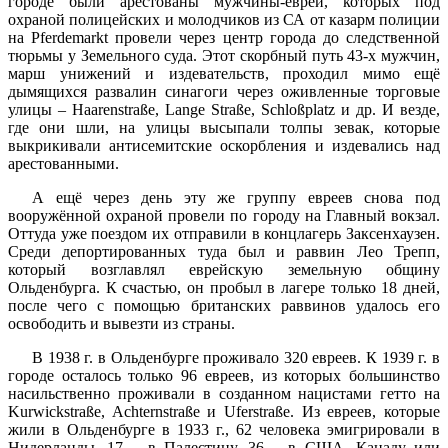
городе были арестованы мужчины-евреи, которых под
охраной полицейских и молодчиков из СА от казарм полиции
на Pferdemarkt провели через центр города до следственной
тюрьмы у Земельного суда. Этот скорбный путь 43-х мужчин,
марш унижений и издевательств, проходил мимо ещё
дымящихся развалин синагоги через оживленные торговые
улицы – Haarenstraße, Lange Straße, Schloßplatz и др. И везде,
где они шли, на улицы высыпали толпы зевак, которые
выкрикивали антисемитские оскорбления и издевались над
арестованными.
А ещё через день эту же группу евреев снова под
вооружённой охраной провели по городу на Главный вокзал.
Оттуда уже поездом их отправили в концлагерь Заксенхаузен.
Среди депортированных туда был и раввин Лео Трепп,
который возглавлял еврейскую земельную общину
Ольденбурга. К счастью, он пробыл в лагере только 18 дней,
после чего с помощью британских раввинов удалось его
освободить и вывезти из страны.
В 1938 г. в Ольденбурге проживало 320 евреев. К 1939 г. в
городе осталось только 96 евреев, из которых большинство
насильственно проживали в созданном нацистами гетто на
Kurwickstraße, Achternstraße и Uferstraße. Из евреев, которые
жили в Ольденбурге в 1933 г., 62 человека эмигрировали в
Нидерланды, 17 – в Палестину, 36 – в США, Канаду или