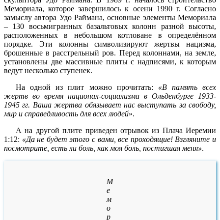
Мемориала, которое завершилось к осени 1990 г. Согласно
замыслу автора Удо Раймана, основные элементы Мемориала
– 130 восьмигранных базальтовых колонн разной высоты,
расположенных в небольшом котловане в определённом
порядке. Эти колонны символизируют жертвы нацизма,
брошенные в расстрельный ров. Перед колоннами, на земле,
установлены две массивные плиты с надписями, к которым
ведут несколько ступенек.
На одной из плит можно прочитать:
«В память всех
жертв во время национал-социализма в Ольденбурге 1933-
1945 гг. Ваша жертва обязывает нас выступать за свободу,
мир и справедливость для всех людей
».
А на другой плите приведен отрывок из Плача Иеремии
1:12:
«Да не будет этого с вами, все проходящие! Взгляните и
посмотрите, есть ли боль, как моя боль, постигшая меня»
.
М
е
м
о
р