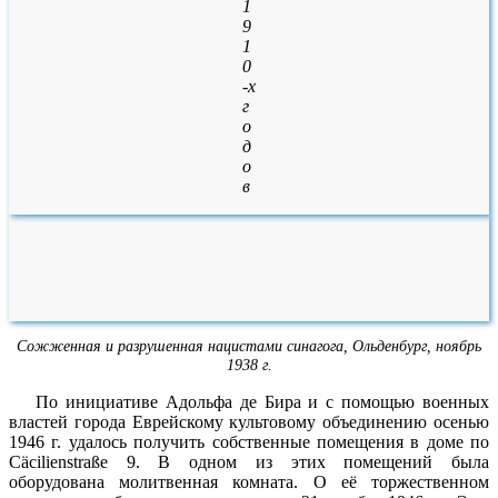
1
9
1
0
-х
г
о
д
о
в
Сожженная и разрушенная нацистами синагога, Ольденбург, ноябрь
1938 г.
По инициативе Адольфа де Бира и с помощью военных
властей города Еврейскому культовому объединению осенью
1946 г. удалось получить собственные помещения в доме по
Cäcilienstraße 9. В одном из этих помещений была
оборудована молитвенная комната. О её торжественном