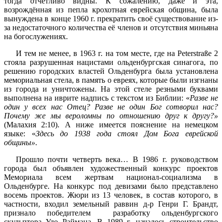
тогда отчётливо видны. К сожалению, даже и эта,
возрождённая из пепла крохотная еврейская община, была
вынуждена в конце 1960 г. прекратить своё существование из-
за недостаточного количества её членов и отсутствия миньяна
на богослужениях.
И тем не менее, в 1963 г. на том месте, где на Peterstraße 2
стояла разрушенная нацистами ольденбургская синагога, по
решению городских властей Ольденбурга была установлена
мемориальная стела, в память о евреях, которые были изгнаны
из города и уничтожены. На этой стеле резными буквами
выполнена на иврите надпись с текстом из Библии: «
Разве не
один у всех нас Отец? Разве не один Бог сотворил нас?
Почему же мы вероломны по отношению друг к другу?»
(Малахия 2:10). А ниже имеется пояснение на немецком
языке: «
Здесь до 1938 года стоял Дом Бога еврейской
общины»
.
Прошло почти четверть века… В 1986 г. руководством
города был объявлен художественный конкурс проектов
Мемориала всем жертвам национал-социализма в
Ольденбурге. На конкурс под девизами было представлено
восемь проектов. Жюри из 13 человек, в состав которого, в
частности, входил земельный раввин д-р Генри Г. Брандт,
признало победителем разработку ольденбургского
скульптора Удо Раймана. В 1989 г. началось строительство