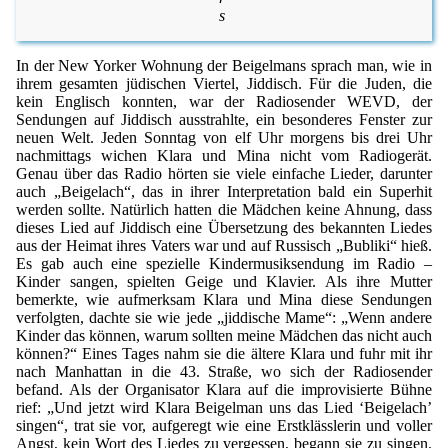
s
In der New Yorker Wohnung der Beigelmans sprach man, wie in
ihrem gesamten jüdischen Viertel, Jiddisch. Für die Juden, die
kein Englisch konnten, war der Radiosender WEVD, der
Sendungen auf Jiddisch ausstrahlte, ein besonderes Fenster zur
neuen Welt. Jeden Sonntag von elf Uhr morgens bis drei Uhr
nachmittags wichen Klara und Mina nicht vom Radiogerät.
Genau über das Radio hörten sie viele einfache Lieder, darunter
auch „Beigelach“, das in ihrer Interpretation bald ein Superhit
werden sollte. Natürlich hatten die Mädchen keine Ahnung, dass
dieses Lied auf Jiddisch eine Übersetzung des bekannten Liedes
aus der Heimat ihres Vaters war und auf Russisch „Bubliki“ hieß.
Es gab auch eine spezielle Kindermusiksendung im Radio –
Kinder sangen, spielten Geige und Klavier. Als ihre Mutter
bemerkte, wie aufmerksam Klara und Mina diese Sendungen
verfolgten, dachte sie wie jede „jiddische Mame“: „Wenn andere
Kinder das können, warum sollten meine Mädchen das nicht auch
können?“ Eines Tages nahm sie die ältere Klara und fuhr mit ihr
nach Manhattan in die 43. Straße, wo sich der Radiosender
befand. Als der Organisator Klara auf die improvisierte Bühne
rief: „Und jetzt wird Klara Beigelman uns das Lied ‘Beigelach’
singen“, trat sie vor, aufgeregt wie eine Erstklässlerin und voller
Angst, kein Wort des Liedes zu vergessen, begann sie zu singen.