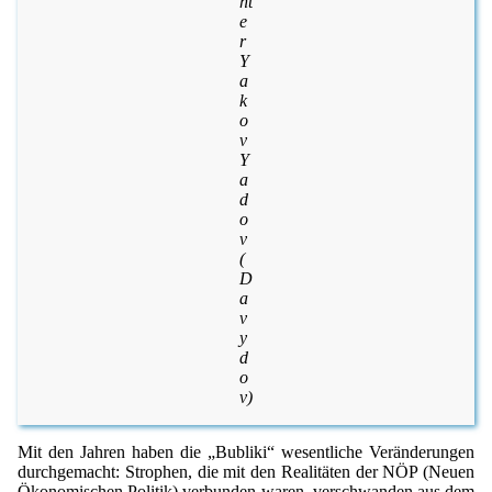
ht
e
r
Y
a
k
o
v
Y
a
d
o
v
(
D
a
v
y
d
o
v)
Mit den Jahren haben die „Bubliki“ wesentliche Veränderungen
durchgemacht: Strophen, die mit den Realitäten der NÖP (Neuen
Ökonomischen Politik) verbunden waren, verschwanden aus dem