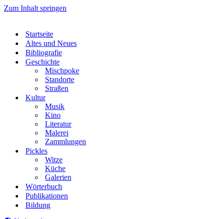
Zum Inhalt springen
Startseite
Altes und Neues
Bibliografie
Geschichte
Mischpoke
Standorte
Straßen
Kultur
Musik
Kino
Literatur
Malerei
Zammlungen
Pickles
Witze
Küche
Galerien
Wörterbuch
Publikationen
Bildung