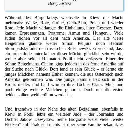
Berry Sisters
Während des Bürgerkriegs wechselte in Kiew die Macht
mehrmals: Weiße, Rote, Grüne, Gelb-Blau, Polen und wieder
Rote. Jede Macht verlangte die Einhaltung ihrer Gesetze. Dazu
kamen Erpressungen, Pogrome, Armut und Hunger… Viele
Juden flohen vor all dem nach Amerika. Der alte weise
Beigelman glaubte weder Simon Petljura noch Hetman
Skoropadsky oder den russischen Bolschewiki. Er verstand, dass
ein armer Jude unter keiner dieser Mächte glücklich sein würde,
wollte aber seinen Heimatort Podil nicht verlassen. Einer der
Söhne Beigelmans, Chaim, ging jedoch in das ferne Amerika auf
der Suche nach Glück. Dort fand er sein Glück – er lernte ein
junges Mädchen namens Esther kennen, die aus Österreich nach
Amerika gekommen war. Die junge Familie ließ sich in der
Bronx nieder, und bald wurden ihre Töchter Clara, Mina und
noch einige weitere Mädchen geboren. Doch nur die ersten
beiden sollten weltberühmt werden…
Und irgendwo in der Nähe des alten Beigelman, ebenfalls in
Kiew, in Podil, lebte ein weiterer Jude – der Journalist und
Dichter Jakow Dawydow. Seine Biografie weist viele „weiße
Flecken“ auf: Praktisch nichts ist über seine Familie bekannt, es