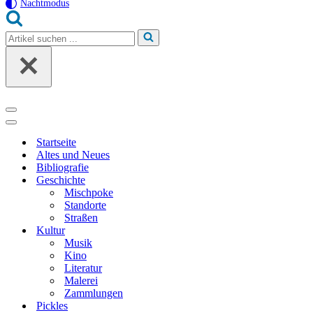
Nachtmodus
Suchen
nach …
Navigationsmenü
Navigationsmenü
Startseite
Altes und Neues
Bibliografie
Geschichte
Mischpoke
Standorte
Straßen
Kultur
Musik
Kino
Literatur
Malerei
Zammlungen
Pickles