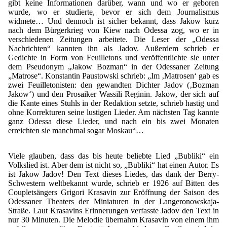
gibt keine Informationen darüber, wann und wo er geboren
wurde, wo er studierte, bevor er sich dem Journalismus
widmete… Und dennoch ist sicher bekannt, dass Jakow kurz
nach dem Bürgerkrieg von Kiew nach Odessa zog, wo er in
verschiedenen Zeitungen arbeitete. Die Leser der „Odessa
Nachrichten“ kannten ihn als Jadov. Außerdem schrieb er
Gedichte in Form von Feuilletons und veröffentlichte sie unter
dem Pseudonym „Jakow Bozman“ in der Odessaner Zeitung
„Matrose“. Konstantin Paustowski schrieb: „Im ‚Matrosen‘ gab es
zwei Feuilletonisten: den gewandten Dichter Jadov (‚Bozman
Jakow‘) und den Prosaiker Wassili Reginin. Jakow, der sich auf
die Kante eines Stuhls in der Redaktion setzte, schrieb hastig und
ohne Korrekturen seine lustigen Lieder. Am nächsten Tag kannte
ganz Odessa diese Lieder, und nach ein bis zwei Monaten
erreichten sie manchmal sogar Moskau“…
Viele glauben, dass das bis heute beliebte Lied „Bubliki“ ein
Volkslied ist. Aber dem ist nicht so, „Bubliki“ hat einen Autor. Es
ist Jakow Jadov! Den Text dieses Liedes, das dank der Berry-
Schwestern weltbekannt wurde, schrieb er 1926 auf Bitten des
Coupletsängers Grigori Krasavin zur Eröffnung der Saison des
Odessaner Theaters der Miniaturen in der Langeronowskaja-
Straße. Laut Krasavins Erinnerungen verfasste Jadov den Text in
nur 30 Minuten. Die Melodie übernahm Krasavin von einem ihm