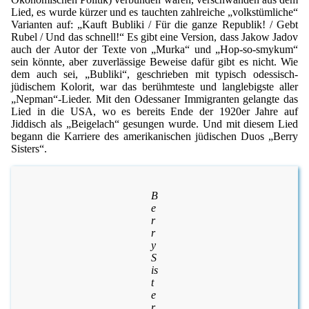
Lied, es wurde kürzer und es tauchten zahlreiche „volkstümliche“
Varianten auf: „Kauft Bubliki / Für die ganze Republik! / Gebt
Rubel / Und das schnell!“ Es gibt eine Version, dass Jakow Jadov
auch der Autor der Texte von „Murka“ und „Hop-so-smykum“
sein könnte, aber zuverlässige Beweise dafür gibt es nicht. Wie
dem auch sei, „Bubliki“, geschrieben mit typisch odessisch-
jüdischem Kolorit, war das berühmteste und langlebigste aller
„Nepman“-Lieder. Mit den Odessaner Immigranten gelangte das
Lied in die USA, wo es bereits Ende der 1920er Jahre auf
Jiddisch als „Beigelach“ gesungen wurde. Und mit diesem Lied
begann die Karriere des amerikanischen jüdischen Duos „Berry
Sisters“.
B
e
r
r
y
S
is
t
e
r