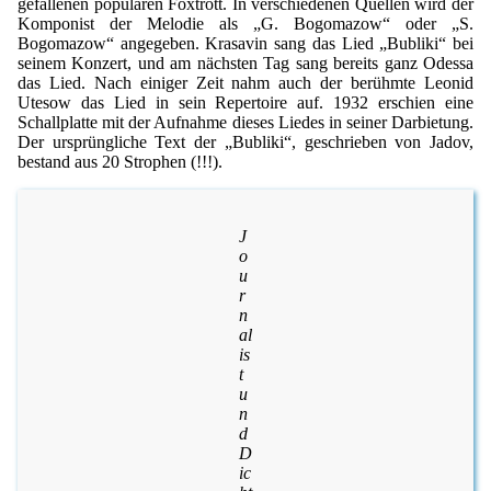
gefallenen populären Foxtrott. In verschiedenen Quellen wird der
Komponist der Melodie als „G. Bogomazow“ oder „S.
Bogomazow“ angegeben. Krasavin sang das Lied „Bubliki“ bei
seinem Konzert, und am nächsten Tag sang bereits ganz Odessa
das Lied. Nach einiger Zeit nahm auch der berühmte Leonid
Utesow das Lied in sein Repertoire auf. 1932 erschien eine
Schallplatte mit der Aufnahme dieses Liedes in seiner Darbietung.
Der ursprüngliche Text der „Bubliki“, geschrieben von Jadov,
bestand aus 20 Strophen (!!!).
J
o
u
r
n
al
is
t
u
n
d
D
ic