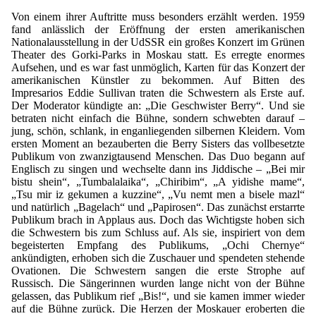
Von einem ihrer Auftritte muss besonders erzählt werden. 1959
fand anlässlich der Eröffnung der ersten amerikanischen
Nationalausstellung in der UdSSR ein großes Konzert im Grünen
Theater des Gorki-Parks in Moskau statt. Es erregte enormes
Aufsehen, und es war fast unmöglich, Karten für das Konzert der
amerikanischen Künstler zu bekommen. Auf Bitten des
Impresarios Eddie Sullivan traten die Schwestern als Erste auf.
Der Moderator kündigte an: „Die Geschwister Berry“. Und sie
betraten nicht einfach die Bühne, sondern schwebten darauf –
jung, schön, schlank, in enganliegenden silbernen Kleidern. Vom
ersten Moment an bezauberten die Berry Sisters das vollbesetzte
Publikum von zwanzigtausend Menschen. Das Duo begann auf
Englisch zu singen und wechselte dann ins Jiddische – „Bei mir
bistu shein“, „Tumbalalaika“, „Chiribim“, „A yidishe mame“,
„Tsu mir iz gekumen a kuzzine“, „Vu nemt men a bisele mazl“
und natürlich „Bagelach“ und „Papirosen“. Das zunächst erstarrte
Publikum brach in Applaus aus. Doch das Wichtigste hoben sich
die Schwestern bis zum Schluss auf. Als sie, inspiriert von dem
begeisterten Empfang des Publikums, „Ochi Chernye“
ankündigten, erhoben sich die Zuschauer und spendeten stehende
Ovationen. Die Schwestern sangen die erste Strophe auf
Russisch. Die Sängerinnen wurden lange nicht von der Bühne
gelassen, das Publikum rief „Bis!“, und sie kamen immer wieder
auf die Bühne zurück. Die Herzen der Moskauer eroberten die