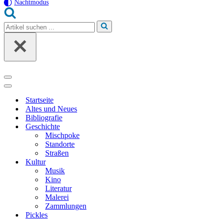
Nachtmodus
Suchen
nach …
Navigationsmenü
Navigationsmenü
Startseite
Altes und Neues
Bibliografie
Geschichte
Mischpoke
Standorte
Straßen
Kultur
Musik
Kino
Literatur
Malerei
Zammlungen
Pickles