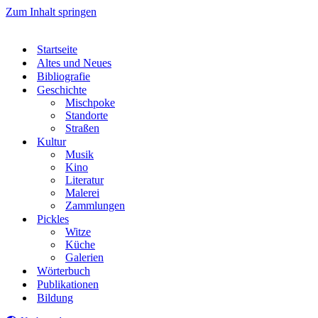
Zum Inhalt springen
Startseite
Altes und Neues
Bibliografie
Geschichte
Mischpoke
Standorte
Straßen
Kultur
Musik
Kino
Literatur
Malerei
Zammlungen
Pickles
Witze
Küche
Galerien
Wörterbuch
Publikationen
Bildung