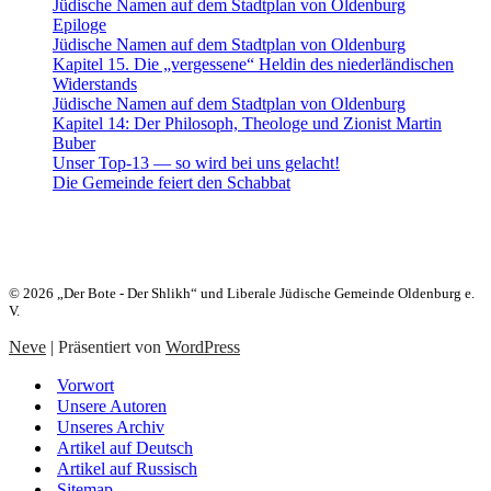
Jüdische Namen auf dem Stadtplan von Oldenburg
Epiloge
Jüdische Namen auf dem Stadtplan von Oldenburg
Kapitel 15. Die „vergessene“ Heldin des niederländischen
Widerstands
Jüdische Namen auf dem Stadtplan von Oldenburg
Kapitel 14: Der Philosoph, Theologe und Zionist Martin
Buber
Unser Top-13 — so wird bei uns gelacht!
Die Gemeinde feiert den Schabbat
Heute:
24. Aw 5786 (07. August 2026)
© 2026 „Der Bote - Der Shlikh“ und Liberale Jüdische Gemeinde Oldenburg e.
V.
Neve
| Präsentiert von
WordPress
Vorwort
Unsere Autoren
Unseres Archiv
Artikel auf Deutsch
Artikel auf Russisch
Sitemap