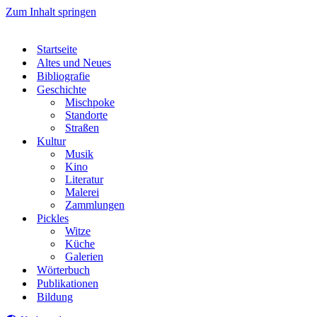
Zum Inhalt springen
Startseite
Altes und Neues
Bibliografie
Geschichte
Mischpoke
Standorte
Straßen
Kultur
Musik
Kino
Literatur
Malerei
Zammlungen
Pickles
Witze
Küche
Galerien
Wörterbuch
Publikationen
Bildung