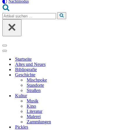
Nachtmodus
Suchen
nach …
Navigationsmenü
Navigationsmenü
Startseite
Altes und Neues
Bibliografie
Geschichte
Mischpoke
Standorte
Straßen
Kultur
Musik
Kino
Literatur
Malerei
Zammlungen
Pickles