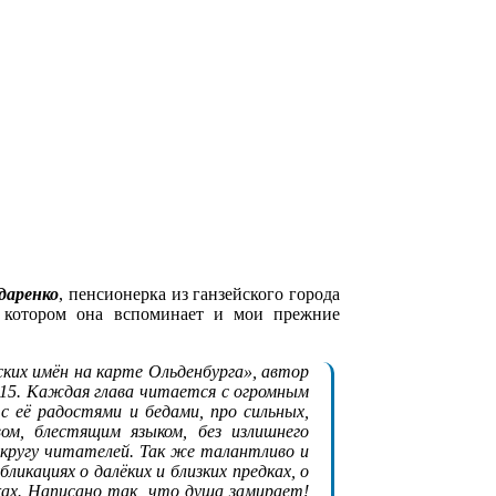
даренко
, пенсионерка из ганзейского города
в котором она вспоминает и мои прежние
ких имён на карте Ольденбурга», автор
 15. Каждая глава читается с огромным
с её радостями и бедами, про сильных,
ом, блестящим языком, без излишнего
кругу читателей. Так же талантливо и
бликациях о далёких и близких предках, о
ках. Написано так, что душа замирает!