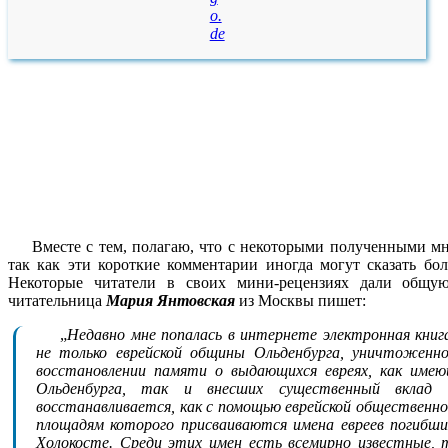
o.
de
Вместе с тем, полагаю, что с некоторыми полученными мн
так как эти короткие комментарии иногда могут сказать бо
Некоторые читатели в своих мини-рецензиях дали общую
читательница
Мария Янтовская
из Москвы пишет:
„
Недавно мне попалась в интернете электронная книг
не только еврейской общины Ольденбурга, уничтоженн
восстановлении памяти о выдающихся евреях, как име
Ольденбурга, так и внесших существенный вклад
восстанавливается, как с помощью еврейской общественно
площадям которого присваиваются имена евреев погибши
Холокосте. Среди этих имен есть всемирно известные, 