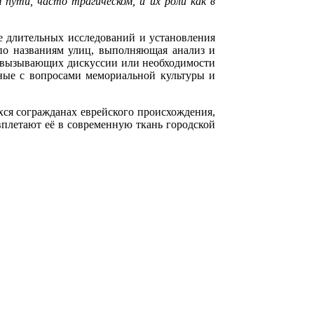
 пути, часто трагическом, и их роли как в
е длительных исследований и установления
 по названиям улиц, выполняющая анализ и
, вызывающих дискуссии или необходимости
нные с вопросами мемориальной культуры и
хся согражданах еврейского происхождения,
вплетают её в современную ткань городской