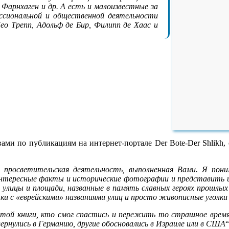
Фарнхаген и др. А есть и малоизвестные за
ессиональной и общественной деятельности
ео Трепп, Адольф де Бир, Филипп де Хаас и
ами по публикациям на интернет-портале Der Bote-Der Shlikh, 
просветительская деятельность, выполненная Вами. Я поним
нтересные факты и исторические фотографии и представить и
и улицы и площади, названные в память славных героях прошлы
 с «еврейскими» названиями улиц и просто живописные уголки 
той книги, кто смог спастись и пережить то страшное время
ернулись в Германию, другие обосновались в Израиле или в США