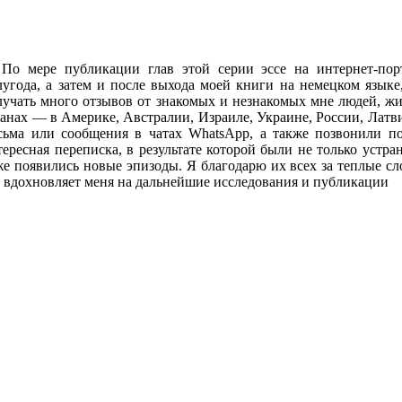
По мере публикации глав этой серии эссе на интернет-порт
лугода, а затем и после выхода моей книги на немецком языке,
лучать много отзывов от знакомых и незнакомых мне людей, жи
ранах — в Америке, Австралии, Израиле, Украине, России, Латв
сьма или сообщения в чатах WhatsApp, а также позвонили по
тересная переписка, в результате которой были не только устр
же появились новые эпизоды. Я благодарю их всех за теплые сл
о вдохновляет меня на дальнейшие исследования и публикации