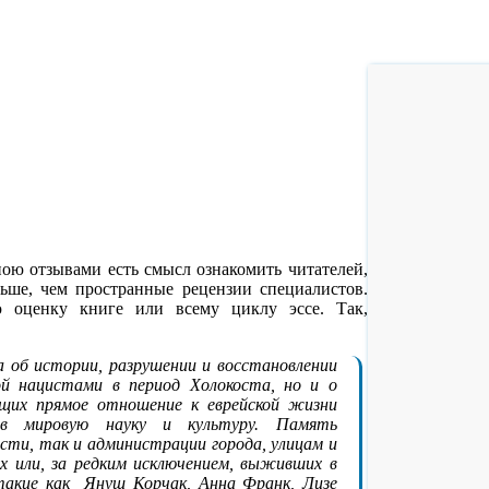
ою отзывами есть смысл ознакомить читателей,
льше, чем пространные рецензии специалистов.
 оценку книге или всему циклу эссе. Так,
а об истории, разрушении и восстановлении
ой нацистами в период Холокоста, но и о
ющих прямое отношение к еврейской жизни
 в мировую науку и культуру. Память
сти, так и администрации города, улицам и
х или, за редким исключением, выживших в
такие как Януш Корчак, Анна Франк, Лизе