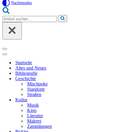
Nachtmodus
Suchen
nach …
Navigationsmenü
Navigationsmenü
Startseite
Altes und Neues
Bibliografie
Geschichte
Mischpoke
Standorte
Straßen
Kultur
Musik
Kino
Literatur
Malerei
Zammlungen
Pickles