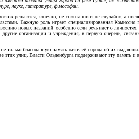
и именами названы улицы города на реке Гунте, их жизненном
туре, науке, литературе, философии.
остов решаются, конечно, не спонтанно и не случайно, а посл
 властями. Важную роль играет специализированная Комиссия
оению новых названий, особенно если речь идет о личностях
и другие организации и учреждения, в первую очередь, связа
 не только благодарную память жителей города об их выдающи
тве этих улиц. Власти Ольденбурга поддерживают эту память и 