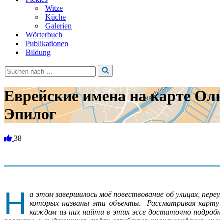
Witze
Küche
Galerien
Wörterbuch
Publikationen
Bildung
Suchen
nach …
Еврейские имена на карте Ол
Эпилог
38
Н
а этом завершилось моё повествование об улицах, пере
которых названы эти объекты. Рассматривая карту 
каждом из них найти в этих эссе достаточно подроб