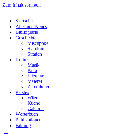
Zum Inhalt springen
Startseite
Altes und Neues
Bibliografie
Geschichte
Mischpoke
Standorte
Straßen
Kultur
Musik
Kino
Literatur
Malerei
Zammlungen
Pickles
Witze
Küche
Galerien
Wörterbuch
Publikationen
Bildung