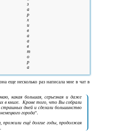
з
а
р
х
и
в
а
а
в
т
о
р
а
она еще несколько раз написала мне в чат в
аю, какая большая, серьезная и даже
х в книге. Кроме того, что Вы собрали
х страшных дней и сделали большинство
немецкого города
“.
, прожили ещё долгие годы, продолжая
“.