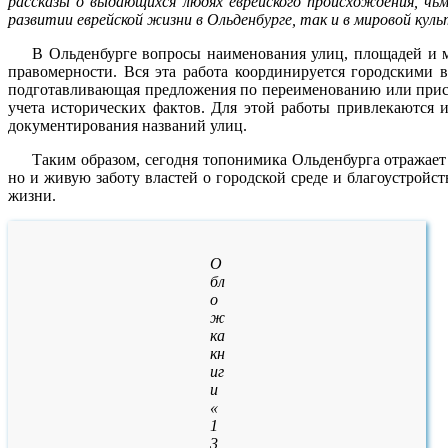
рассказы о выдающихся людях еврейского происхождения, чьм
развитии еврейской жизни в Ольденбурге, так и в мировой куль
В Ольденбурге вопросы наименования улиц, площадей и м
правомерности. Вся эта работа координируется городскими
подготавливающая предложения по переименованию или присв
учета исторических фактов. Для этой работы привлекаются 
документирования названий улиц.
Таким образом, сегодня топонимика Ольденбурга отражает
но и живую заботу властей о городской среде и благоустройс
жизни.
О
бл
о
ж
ка
кн
иг
и
«
1
3