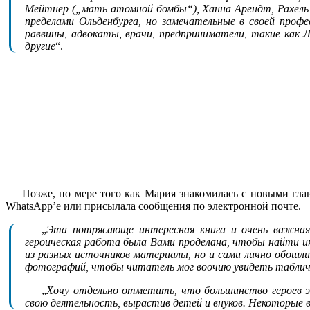
Мейтнер („мать атомной бомбы“), Ханна Арендт, Рахель 
пределами Ольденбурга, но замечательные в своей проф
раввины, адвокаты, врачи, предприниматели, такие как Л
другие
“.
Позже, по мере того как Мария знакомилась с новыми глав
WhatsApp’е или присылала сообщения по электронной почте.
„
Эта потрясающе интересная книга и очень важная 
героическая работа была Вами проделана, чтобы найти и
из разных источников материалы, но и сами лично обошл
фотографий, чтобы читатель мог воочию увидеть таблички
„
Хочу отдельно отметить, что большинство героев э
свою деятельность, вырастив детей и внуков. Некоторые в