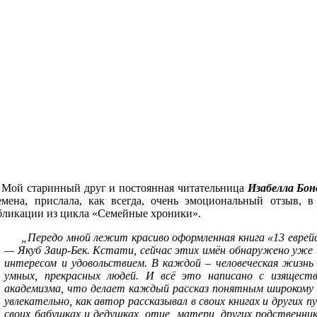
Мой старинный друг и постоянная читательница
Изабелла Бон
емена, прислала, как всегда, очень эмоциональный отзыв, 
бликации из цикла «Семейные хроники».
„Передо мной лежит красиво оформленная книга «13 еврейс
— Якуб Заир-Бек. Кстати, сейчас этих имён обнаружено уже
интересом и удовольствием. В каждой – человеческая жизнь 
умных, прекрасных людей. И всё это написано с изяществ
академизма, что делает каждый рассказ понятным широкому 
увлекательно, как автор рассказывал в своих книгах и других пу
своих бабушках и дедушках, отце, матери, других родственни