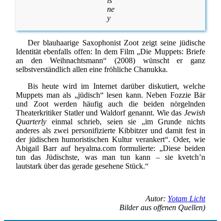
is
ne
y
Der blauhaarige Saxophonist Zoot zeigt seine jüdische
Identität ebenfalls offen: In dem Film „Die Muppets: Briefe
an den Weihnachtsmann“ (2008) wünscht er ganz
selbstverständlich allen eine fröhliche Chanukka.
Bis heute wird im Internet darüber diskutiert, welche
Muppets man als „jüdisch“ lesen kann. Neben Fozzie Bär
und Zoot werden häufig auch die beiden nörgelnden
Theaterkritiker Statler und Waldorf genannt. Wie das
Jewish
Quarterly
einmal schrieb, seien sie „im Grunde nichts
anderes als zwei personifizierte Kibbitzer und damit fest in
der jüdischen humoristischen Kultur verankert“. Oder, wie
Abigail Barr auf heyalma.com formulierte: „Diese beiden
tun das Jüdischste, was man tun kann – sie kvetch’n
lautstark über das gerade gesehene Stück.“
Autor:
Yotam Licht
Bilder aus offenen Quellen)