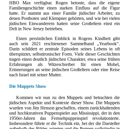
HBO Max verfügbar. Rogen betonte, dass die eigene
Familiengeschichte einen starken Einfluss auf die Figur
hatte. Er stammt aus einer Familie jüdischer Arbeiter, zu
denen Postboten und Klempner gehörten, und wie bei vielen
jüdischen Einwanderern hatten seine Großeltern einst ein
Deli in New Jersey betrieben.
Einen persönlichen Einblick in Rogens Kindheit gibt
auch sein 2021 erschienener Sammelband „Yearbook“.
Darin schildert er zentrale Episoden seines Lebens in oft
überspitzter, selbstironischer Form. Viele dieser Geschichten
tragen einen deutlich jüdischen Charakter, etwa seine frühen
Erfahrungen als Witzeschreiber für einen Mohel,
Erinnerungen an seine jüdischen Großeltern oder eine Reise
nach Israel mit seiner Mutter.
Die Muppets Show
Kommen wir nun zu den Muppets und betrachten die
jüdischen Aspekte und Kontexte dieser Show. Die Muppets
wurden von Jim Henson geschaffen, einem zurückhaltenden
und hochkreativen Puppenspieler aus Mississippi, der in den
1950er-Jahren das Fernsehpuppenspiel revolutionierte.
Insbesondere führte er die Technik ein, bei der die Darsteller
außerhalb des Bildes agierten und die Puppen vollständig in