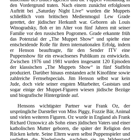
den Vordergrund traten. Nach einem zunächst erfolglosen
Auftritt bei „Saturday Night Live“ wurden die Muppets
schließlich vom britischen Medienmogul Lew Grade
gerettet, der jüdischer Herkunft war. Geboren als Louis
Winogradsky, floh er im Alter von fünf Jahren mit seiner
Familie vor den russischen Pogromen. Grade erkannte früh
das Potenzial der „The Muppet Show“ und spielte eine
entscheidende Rolle für ihren internationalen Erfolg, indem
er Henson beauftragte, für den Sender ITV eine
Puppenshow für ein erwachsenes Publikum zu entwickeln.
Zwischen 1976 und 1981 wurden insgesamt 120 Episoden
der klassischen „The Muppets Show“ in fünf Staffeln
produziert. Darüber hinaus entstanden acht Kinofilme sowie
zahlreiche Fernsehspecials. Jim Henson selbst war kein
Jude, doch viele seiner engsten Mitarbeiter, Gaststars und
sogar einige der Muppet-Figuren wiesen jüdische Bezüge
und biografische Hintergründe auf.
Hensons wichtigster Partner war Frank Oz, der
ursprüngliche Darsteller von Miss Piggy, Fozzie Bär, Animal
und vielen weiteren Figuren. Oz wurde in England als Frank
Richard Oznowicz als Sohn eines jüdischen Vaters und einer
katholischen Mutter geboren, die später der Religion den
Rücken kehrte. Seine Eltern waren selbst Puppenspieler und
verließen die Niederlande, nachdem sie im Widerstand