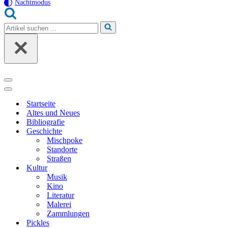
Nachtmodus
Suchen
nach …
Navigationsmenü
Navigationsmenü
Startseite
Altes und Neues
Bibliografie
Geschichte
Mischpoke
Standorte
Straßen
Kultur
Musik
Kino
Literatur
Malerei
Zammlungen
Pickles