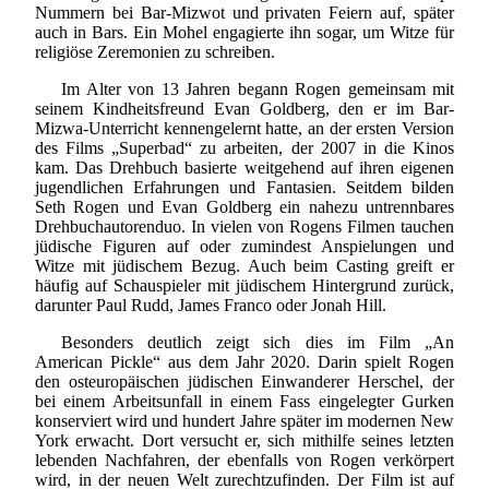
Nummern bei Bar-Mizwot und privaten Feiern auf, später
auch in Bars. Ein Mohel engagierte ihn sogar, um Witze für
religiöse Zeremonien zu schreiben.
Im Alter von 13 Jahren begann Rogen gemeinsam mit
seinem Kindheitsfreund Evan Goldberg, den er im Bar-
Mizwa-Unterricht kennengelernt hatte, an der ersten Version
des Films „Superbad“ zu arbeiten, der 2007 in die Kinos
kam. Das Drehbuch basierte weitgehend auf ihren eigenen
jugendlichen Erfahrungen und Fantasien. Seitdem bilden
Seth Rogen und Evan Goldberg ein nahezu untrennbares
Drehbuchautorenduo. In vielen von Rogens Filmen tauchen
jüdische Figuren auf oder zumindest Anspielungen und
Witze mit jüdischem Bezug. Auch beim Casting greift er
häufig auf Schauspieler mit jüdischem Hintergrund zurück,
darunter Paul Rudd, James Franco oder Jonah Hill.
Besonders deutlich zeigt sich dies im Film „An
American Pickle“ aus dem Jahr 2020. Darin spielt Rogen
den osteuropäischen jüdischen Einwanderer Herschel, der
bei einem Arbeitsunfall in einem Fass eingelegter Gurken
konserviert wird und hundert Jahre später im modernen New
York erwacht. Dort versucht er, sich mithilfe seines letzten
lebenden Nachfahren, der ebenfalls von Rogen verkörpert
wird, in der neuen Welt zurechtzufinden. Der Film ist auf