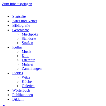
Zum Inhalt springen
Startseite
Altes und Neues
Bibliografie
Geschichte
Mischpoke
Standorte
Straßen
Kultur
Musik
Kino
Literatur
Malerei
Zammlungen
Pickles
Witze
Küche
Galerien
Wörterbuch
Publikationen
Bildung