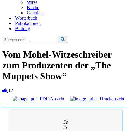
Witze
Küche
Galerien
Wörterbuch
Publikationen
Bildung
Suchen
nach …
Vom Mohel-Witzeschreiber
zum Produzenten der „The
Muppets Show“
12
PDF-Ansicht
Druckansicht
Se
th