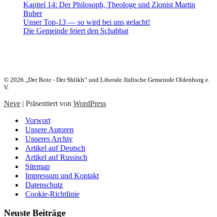
Kapitel 14: Der Philosoph, Theologe und Zionist Martin
Buber
Unser Top-13 — so wird bei uns gelacht!
Die Gemeinde feiert den Schabbat
Heute:
23. Aw 5786 (06. August 2026)
© 2026 „Der Bote - Der Shlikh“ und Liberale Jüdische Gemeinde Oldenburg e.
V.
Neve
| Präsentiert von
WordPress
Vorwort
Unsere Autoren
Unseres Archiv
Artikel auf Deutsch
Artikel auf Russisch
Sitemap
Impressum und Kontakt
Datenschutz
Cookie-Richtlinie
Neuste Beiträge