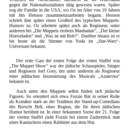
gegen die Nationalsozialisten tätig gewesen waren. Später
zog die Familie in die USA, wo Oz im Alter von 19 Jahren
mit Jim Henson zusammenzuarbeiten begann. Henson
schrieb ihm später einen Großteil des typischen Muppets-
Humors zu. Oz arbeitete später auch als Regisseur, unter
anderem bei „Die Muppets erobern Manhattan“, „Der kleine
Horrorladen“ und „Was ist mit Bob?“. Darüber hinaus ist er
bis heute als die Stimme von Yoda im „Star-Wars“-
Universum bekannt.
Der erste Gast der ersten Folge der ersten Staffel von
„The Muppet Show“ war der jüdische Schauspieler, Sänger
und Regisseur Joel Grey, der unter anderem als Regisseur
einer jiddischen Inszenierung des Musicals „Anatevka“
bekannt ist.
Auch unter den Muppets selbst finden sich jüdische
Figuren. So orientiert sich etwa Fozzie Bär in seiner Rolle
als Komiker stark an der Tradition der Stand-up-Comedians
des Borscht Belt, einer Region, die für ihren jüdischen
Humor berühmt ist. In einer bekannten Szene der 21. Folge
der vierten Staffel zieht Fozzie bei einem Zaubertrick statt
eines Kaninchens einen Rabbiner aus dem Hut.