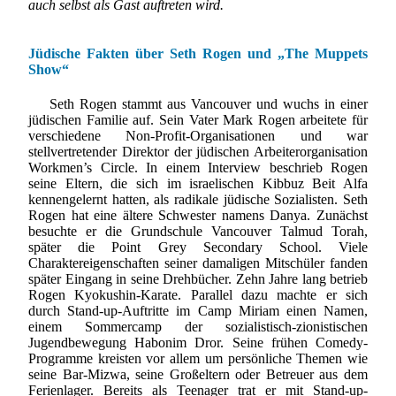
auch selbst als Gast auftreten wird.
Jüdische Fakten über Seth Rogen und „The Muppets
Show“
Seth Rogen stammt aus Vancouver und wuchs in einer
jüdischen Familie auf. Sein Vater Mark Rogen arbeitete für
verschiedene Non-Profit-Organisationen und war
stellvertretender Direktor der jüdischen Arbeiterorganisation
Workmen’s Circle. In einem Interview beschrieb Rogen
seine Eltern, die sich im israelischen Kibbuz Beit Alfa
kennengelernt hatten, als radikale jüdische Sozialisten. Seth
Rogen hat eine ältere Schwester namens Danya. Zunächst
besuchte er die Grundschule Vancouver Talmud Torah,
später die Point Grey Secondary School. Viele
Charaktereigenschaften seiner damaligen Mitschüler fanden
später Eingang in seine Drehbücher. Zehn Jahre lang betrieb
Rogen Kyokushin-Karate. Parallel dazu machte er sich
durch Stand-up-Auftritte im Camp Miriam einen Namen,
einem Sommercamp der sozialistisch-zionistischen
Jugendbewegung Habonim Dror. Seine frühen Comedy-
Programme kreisten vor allem um persönliche Themen wie
seine Bar-Mizwa, seine Großeltern oder Betreuer aus dem
Ferienlager. Bereits als Teenager trat er mit Stand-up-