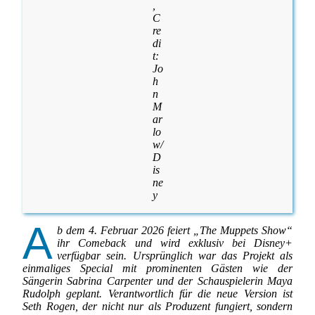
,
C
re
di
t:
Jo
h
n
M
ar
lo
w/
D
is
ne
y
A
b dem 4. Februar 2026 feiert „The Muppets Show“
ihr Comeback und wird exklusiv bei Disney+
verfügbar sein. Ursprünglich war das Projekt als
einmaliges Special mit prominenten Gästen wie der
Sängerin Sabrina Carpenter und der Schauspielerin Maya
Rudolph geplant. Verantwortlich für die neue Version ist
Seth Rogen, der nicht nur als Produzent fungiert, sondern