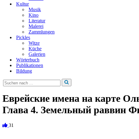
Kultur
Musik
Kino
Literatur
Malerei
Zammlungen
Pickles
Witze
Küche
Galerien
Wörterbuch
Publikationen
Bildung
Suchen
nach …
Еврейские имена на карте Ол
Глава 4. Земельный раввин Ф
31