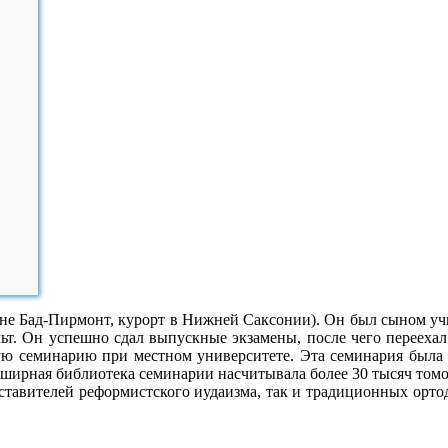
не Бад-Пирмонт, курорт в Нижней Саксонии). Он был сыном учи
т. Он успешно сдал выпускные экзамены, после чего переехал 
ую семинарию при местном университете. Эта семинария была 
бширная библиотека семинарии насчитывала более 30 тысяч том
дставителей реформистского иудаизма, так и традиционных орто