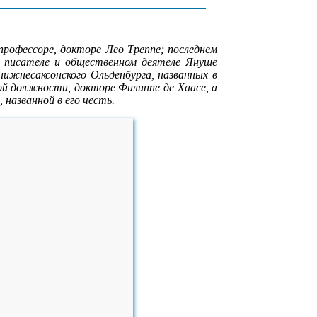
 профессоре, докторе Лео Треппе; последнем
е, писателе и общественном деятеле Януше
нижнесаксонского Ольденбурга, названных в
ой должности, докторе Филиппе де Хаасе, а
 названной в его честь.