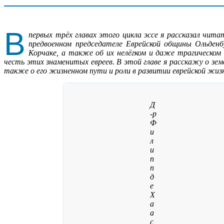
В
первых трёх главах этого цикла эссе я рассказал чита
предвоенном председателе Еврейской общины Ольденбу
Корчаке, а также об их нелёгком и даже трагическом 
честь этих знаменитых евреев. В этой главе я расскажу о зе
также о его жизненном пути и роли в развитии еврейской жизни 
Д
-р
Ф
и
л
и
п
п
д
е
Х
а
а
с,