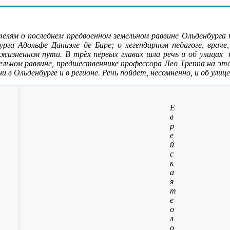
телям о последнем предвоенном земельном раввине Ольденбурга
рга Адольфе Даниэле де Бире; о легендарном педагоге, врач
жизненном пути. В трёх первых главах шла речь и об улицах 
мельном раввине, предшественнике профессора Лео Треппа на эт
в Ольденбурге и в регионе. Речь пойдет, несомненно, и об улице,
Е
в
р
е
й
с
к
а
я
т
е
о
л
о