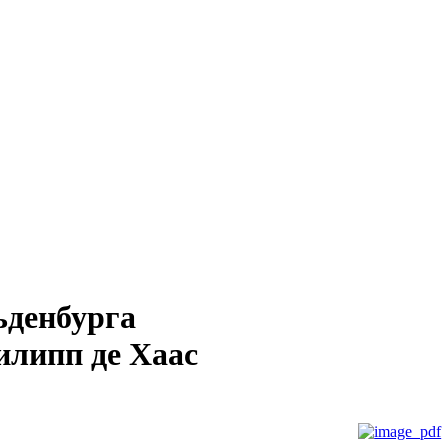
ьденбурга
илипп де Хаас