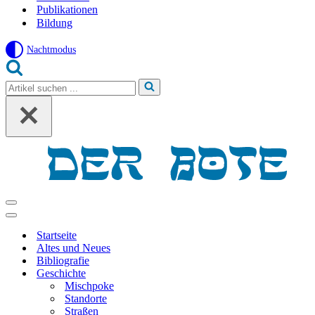
Publikationen
Bildung
Nachtmodus
Suchen
nach …
Navigationsmenü
Navigationsmenü
Startseite
Altes und Neues
Bibliografie
Geschichte
Mischpoke
Standorte
Straßen