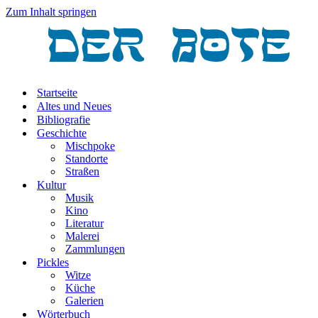
Zum Inhalt springen
Startseite
Altes und Neues
Bibliografie
Geschichte
Mischpoke
Standorte
Straßen
Kultur
Musik
Kino
Literatur
Malerei
Zammlungen
Pickles
Witze
Küche
Galerien
Wörterbuch