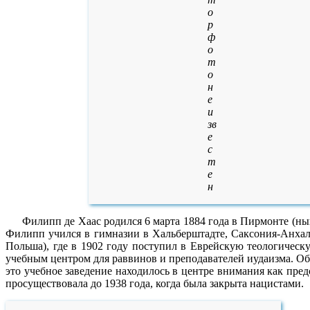
о
р
ф
о
т
о
н
е
и
зв
е
с
т
е
н
Филипп де Хаас родился 6 марта 1884 года в Пирмонте (ны
Филипп учился в гимназии в Хальберштадте, Саксония-Анхаль
Польша), где в 1902 году поступил в Еврейскую теологическ
учебным центром для раввинов и преподавателей иудаизма. О
это учебное заведение находилось в центре внимания как пре
просуществовала до 1938 года, когда была закрыта нацистами.