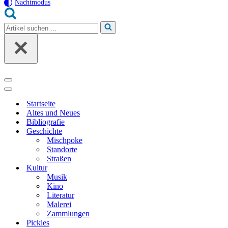
Nachtmodus
Suchen
nach …
Navigationsmenü
Navigationsmenü
Startseite
Altes und Neues
Bibliografie
Geschichte
Mischpoke
Standorte
Straßen
Kultur
Musik
Kino
Literatur
Malerei
Zammlungen
Pickles