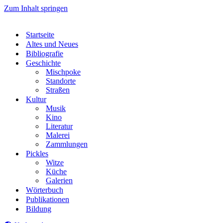
Zum Inhalt springen
Startseite
Altes und Neues
Bibliografie
Geschichte
Mischpoke
Standorte
Straßen
Kultur
Musik
Kino
Literatur
Malerei
Zammlungen
Pickles
Witze
Küche
Galerien
Wörterbuch
Publikationen
Bildung