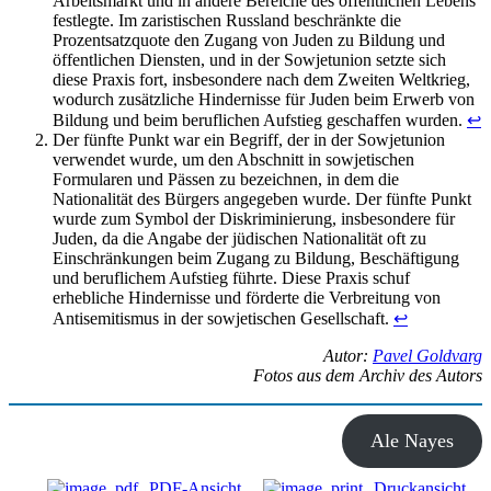
Arbeitsmarkt und in andere Bereiche des öffentlichen Lebens
festlegte. Im zaristischen Russland beschränkte die
Prozentsatzquote den Zugang von Juden zu Bildung und
öffentlichen Diensten, und in der Sowjetunion setzte sich
diese Praxis fort, insbesondere nach dem Zweiten Weltkrieg,
wodurch zusätzliche Hindernisse für Juden beim Erwerb von
Bildung und beim beruflichen Aufstieg geschaffen wurden.
↩︎
Der fünfte Punkt war ein Begriff, der in der Sowjetunion
verwendet wurde, um den Abschnitt in sowjetischen
Formularen und Pässen zu bezeichnen, in dem die
Nationalität des Bürgers angegeben wurde. Der fünfte Punkt
wurde zum Symbol der Diskriminierung, insbesondere für
Juden, da die Angabe der jüdischen Nationalität oft zu
Einschränkungen beim Zugang zu Bildung, Beschäftigung
und beruflichem Aufstieg führte. Diese Praxis schuf
erhebliche Hindernisse und förderte die Verbreitung von
Antisemitismus in der sowjetischen Gesellschaft.
↩︎
Autor:
Pavel Goldvarg
Fotos aus dem Archiv des Autors
Ale Nayes
PDF-Ansicht
Druckansicht