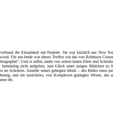
verband die Einsamkeit mit Paulette. Sie war kürzlich aus New 
wood. Für uns beide war dieses Treffen wie das von Robinson Crusoe m
biographie“. Und er selbst, müde von seinen lauten Ehen und Scheidu
e hartnäckig nicht aufgeben, sein Glück unter jungen Mädchen zu f
en im Scheitern. Anstelle seines gehegten Ideals – des Bildes eines
hnung, mal ein unsicheres, von Komplexen geplagtes Wesen, das an 
nns litt.