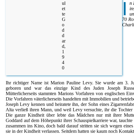
I
ul
n 
et
in
te
un
G
70 Ro
o
Charl
d
d
ar
d,
1
9
4
0
Ihr richtiger Name ist Marion Pauline Levy. Sie wurde am 3. 
geboren und war das einzige Kind des Juden Joseph Russ
Mütterlicherseits stammten Marions Vorfahren von englischen Ei
Die Vorfahren väterlicherseits handelten mit Immobilien und betri
Joseph Levy kennen und heiratete ihn, der Sohn eines Zigarrenfabr
Alta verließ ihren Mann, und weil Levy versuchte, ihr die Tochte
Die ganze Kindheit über lebte das Mädchen nur mit ihrer Mutte
Goddard auf dem Höhepunkt ihrer Schauspielkarriere war, tauchte p
zusammen ins Kino, doch bald darauf stritten sie sich wegen eines
sie in der Kindheit verlassen. Seitdem hatten sie kaum noch Kontak