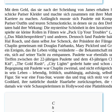
Mit dem Geld, das sie nach der Scheidung von James erhalten h
schicke Pariser Kleider und machte sich zusammen mit ihrer Mu
Karriere zu machen. Anfänglich musste sich Paulette mit Komp
Pariser Outfits und teuren Schmuckstücke, in denen sie zu den Dreh
taten bald ihre Wirkung: Die mysteriöse Schönheit in den luxuriösen
spielte sie kleine Rollen in Filmen wie „Pack Up Your Troubles“ (
(„Das Mädchenproblem“) und anderen. Dennoch fand Paulette bald 
Hal Roach, und dann selbst Joe Schenck, der Präsident der Filmges
Chaplin gemeinsam mit Douglas Fairbanks, Mary Pickford und Grif
ein Ereignis, das ihr Leben völlig veränderte – die Bekanntschaft m
ein, sich auf seiner Yacht zu entspannen. Paulette war ebenfalls 
Treffen zwischen der 22-jährigen Paulette und dem 43-jährigen Cha
Kid“, „The Gold Rush“, „City Lights“ gedreht hatte und schon 
Begegnung mit Paulette war Chaplin zweimal, und nicht erfolgreich,
in sein Leben – lebendig, fröhlich, unabhängig, aufsässig, selbs
Figur. Sie war eine Frau-Star, wusste das und trug sich stolz vor
Goddard, ihre natürliche dunkle Haarfarbe zurückzugeben, die s
damals wie viele Schauspielerinnen in Hollywood eine Platinblondi
C
h