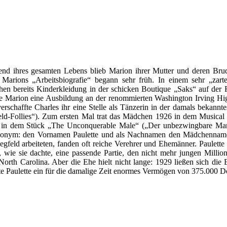
nd ihres gesamten Lebens blieb Marion ihrer Mutter und deren Brude
 Marions „Arbeitsbiografie“ begann sehr früh. In einem sehr „zarte
en bereits Kinderkleidung in der schicken Boutique „Saks“ auf der
e Marion eine Ausbildung an der renommierten Washington Irving High
verschaffte Charles ihr eine Stelle als Tänzerin in der damals bekan
eld-Follies“). Zum ersten Mal trat das Mädchen 1926 in dem Musical „R
 in dem Stück „The Unconquerable Male“ („Der unbezwingbare Mann“
onym: den Vornamen Paulette und als Nachnamen den Mädchennamen
iegfeld arbeiteten, fanden oft reiche Verehrer und Ehemänner. Paulett
r, wie sie dachte, eine passende Partie, den nicht mehr jungen Mill
North Carolina. Aber die Ehe hielt nicht lange: 1929 ließen sich die
te Paulette ein für die damalige Zeit enormes Vermögen von 375.000 Do