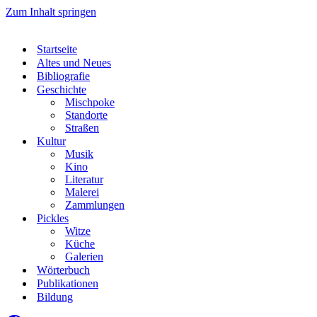
Zum Inhalt springen
Startseite
Altes und Neues
Bibliografie
Geschichte
Mischpoke
Standorte
Straßen
Kultur
Musik
Kino
Literatur
Malerei
Zammlungen
Pickles
Witze
Küche
Galerien
Wörterbuch
Publikationen
Bildung