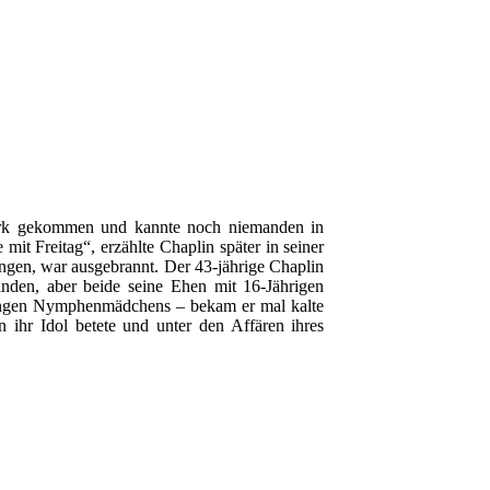
York gekommen und kannte noch niemanden in
it Freitag“, erzählte Chaplin später in seiner
ngen, war ausgebrannt. Der 43-jährige Chaplin
inden, aber beide seine Ehen mit 16-Jährigen
 jungen Nymphenmädchens – bekam er mal kalte
ihr Idol betete und unter den Affären ihres