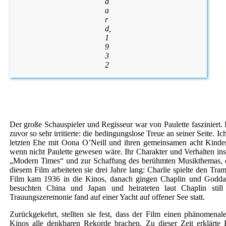
d
a
r
d,
1
9
3
2
Der große Schauspieler und Regisseur war von Paulette fasziniert. D
zuvor so sehr irritierte: die bedingungslose Treue an seiner Seite. 
letzten Ehe mit Oona O’Neill und ihren gemeinsamen acht Kind
wenn nicht Paulette gewesen wäre. Ihr Charakter und Verhalten ins
„Modern Times“ und zur Schaffung des berühmten Musikthemas, 
diesem Film arbeiteten sie drei Jahre lang: Charlie spielte den Tra
Film kam 1936 in die Kinos, danach gingen Chaplin und Goddar
besuchten China und Japan und heirateten laut Chaplin stil
Trauungszeremonie fand auf einer Yacht auf offener See statt.
Zurückgekehrt, stellten sie fest, dass der Film einen phänomena
Kinos alle denkbaren Rekorde brachen. Zu dieser Zeit erklärte Pa