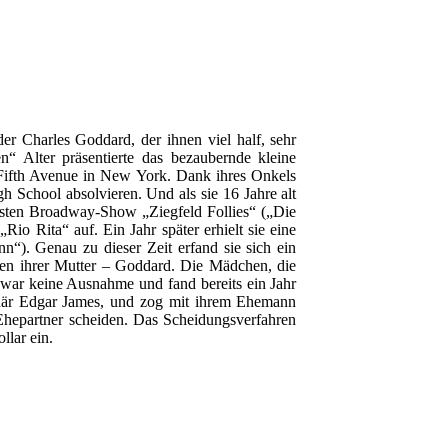
r Charles Goddard, der ihnen viel half, sehr
n“ Alter präsentierte das bezaubernde kleine
 Fifth Avenue in New York. Dank ihres Onkels
 School absolvieren. Und als sie 16 Jahre alt
ntesten Broadway-Show „Ziegfeld Follies“ („Die
io Rita“ auf. Ein Jahr später erhielt sie eine
). Genau zu dieser Zeit erfand sie sich ein
 ihrer Mutter – Goddard. Die Mädchen, die
e war keine Ausnahme und fand bereits ein Jahr
ionär Edgar James, und zog mit ihrem Ehemann
 Ehepartner scheiden. Das Scheidungsverfahren
llar ein.