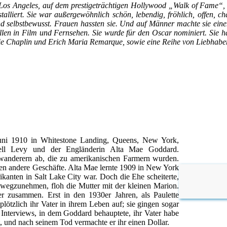
Los Angeles, auf dem prestigeträchtigen Hollywood „Walk of Fame“, au
stalliert. Sie war außergewöhnlich schön, lebendig, fröhlich, offen, ch
d selbstbewusst. Frauen hassten sie. Und auf Männer machte sie einen
llen in Film und Fernsehen. Sie wurde für den Oscar nominiert. Sie 
ie Chaplin und Erich Maria Remarque, sowie eine Reihe von Liebhabe
Juni 1910 in Whitestone Landing, Queens, New York,
ell Levy und der Engländerin Alta Mae Goddard.
nwanderern ab, die zu amerikanischen Farmern wurden.
eben andere Geschäfte. Alta Mae lernte 1909 in New York
ikanten in Salt Lake City war. Doch die Ehe scheiterte,
r wegzunehmen, floh die Mutter mit der kleinen Marion.
r zusammen. Erst in den 1930er Jahren, als Paulette
lötzlich ihr Vater in ihrem Leben auf; sie gingen sogar
 Interviews, in dem Goddard behauptete, ihr Vater habe
t, und nach seinem Tod vermachte er ihr einen Dollar.