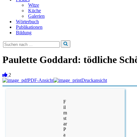
Witze
Küche
Galerien
Wörterbuch
Publikationen
Bildung
Suchen
nach …
Paulette Goddard: tödliche Sch
2
PDF-Ansicht
Druckansicht
F
il
m
st
ar
P
a