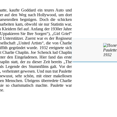
atte, kaufte Goddard ein teures Auto und
tter auf den Weg nach Hollywood, um dort
arsenrollen begnügen. Doch die schicken
arbeiten kam, obwohl sie nur Statistin war,
 Kleidern fiel auf. Anfang der 1930er Jahre
„Uppakieren Sie Ihre Sorgen“), „Girl Grief“
Unterstützer. Zuerst war es der Regisseur
ellschaft „United Artists“, die von Charlie
fith gegründet wurde. 1932 ereignete sich
Paulett
it Charlie Chaplin. Joe Schenck lud Chaplin
1932
unter den Eingeladenen. Hier fand das erste
plin statt, der zu dieser Zeit bereits „The
als Legende des Stummfilms galt. Vor der
 verheiratet gewesen. Und nun trat Paulette
tbewusst, sehr schön, mit einer makellosen
 den Menschen. Übrigens überredete Charlie
ie so charismatisch machte. Paulette war
ne.