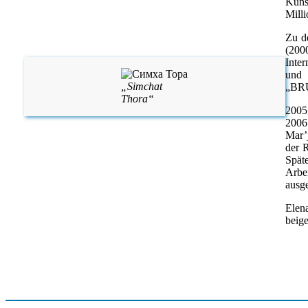
Küns
Mill
Zu d
(200
Inte
und 
„Simchat
„BRU
Thora“
2005
2006
Mar’
der R
Spät
Arbe
ausg
Elen
beige