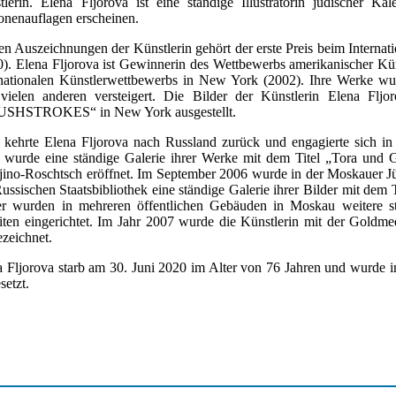
tlerin. Elena Fljorova ist eine ständige Illustratorin jüdischer K
ionenauflagen erscheinen.
en Auszeichnungen der Künstlerin gehört der erste Preis beim Inter
0). Elena Fljorova ist Gewinnerin des Wettbewerbs amerikanischer Küns
rnationalen Künstlerwettbewerbs in New York (2002). Ihre Werke wu
vielen anderen versteigert. Die Bilder der Künstlerin Elena Fljo
SHSTROKES“ in New York ausgestellt.
 kehrte Elena Fljorova nach Russland zurück und engagierte sich in
 wurde eine ständige Galerie ihrer Werke mit dem Titel „Tora und
jino-Roschtsch eröffnet. Im September 2006 wurde in der Moskauer J
ussischen Staatsbibliothek eine ständige Galerie ihrer Bilder mit dem 
er wurden in mehreren öffentlichen Gebäuden in Moskau weitere st
iten eingerichtet. Im Jahr 2007 wurde die Künstlerin mit der Goldm
ezeichnet.
a Fljorova starb am 30. Juni 2020 im Alter von 76 Jahren und wurde
setzt.