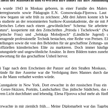
Talent der Künstlerin und erwerben ihre Bilder für ihre Sammlun
a wurde 1943 in Moskau geboren, in einer Familie des Maler
terregisseurin sowie Pädagogin E.N. Gonsowskaja-Fljorowa. Laut
rview begann sie sehr früh zu zeichnen: „Mit drei Jahren konnte ich 
a studierte an der renommierten Surikow-Kunstakademie, die sie mit A
tlerisches Leben nach einem „gewöhnlichen“ Schema: Sie arbeitete a
ratura“, kooperierte mit den Zeitschriften „Priroda i Tschelowek“ (
jetische Frau) und „Selskaja Molodjosch“ (Ländliche Jugend) u
rragende professionelle Technik bestachen, eine Reihe von Preisen. E
tellungen sowie die von den Behörden für sie geschaffene Zeitungs- 
offiziellen künstlerischen Elite zu markieren. Doch immer häufig
utungstiefe und ungewöhnliche Ansätze. In ihren Bildern traten zune
ntwortung für das geschaffene Unheil hervor.
 Tage nach dem Erscheinen der Panzer auf den Straßen Moskaus, ver
ründe für ihre Ausreise war die Verfolgung ihres Mannes durch d
ss ihr Mann verhaftet werden würde.
unstgalerie in New York. Dort erwachte in der russischen Frau ein t
 Genre-Skizzen, Porträts, Landschaften: Das jüdische Städtchen, das
nerem Licht durchflutet und lebendig. Elena Fljorova schuf mehr als fü
, – erwachte in mir ziemlich früh… Meine Diplomarbeit war das Tage