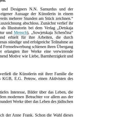
gen.
s und Designers N.N. Samurdus und der
 eigener Aussage der Künstlerin in einem
bereits mehrere Stunden am Stück zeichnen.“
uszeichnung abschloss. Zunächst verlief ihr
ls Illustratorin bei dem Verlag „Detskaja
Natur und
Mensch
), „Sowjetskaja Schenčina“
nd erhielt für ihre Arbeiten, die durch
lenas ständige und erfolgreiche Teilnahme an
und Fernsehwerbung schienen ihren Übergang
er erlangten ihre Werke eine verwirrende
hmend Motive wie Liebe, Barmherzigkeit und
ließ die Künstlerin mit ihrer Familie die
as KGB, E.G. Petrow, einen Aktivisten des
iefes Interesse, Bilder über das Leben, die
 dem modernen Betrachter vor allem aus der
nfhundert Werke über das Leben des jüdischen
buch der Anne Frank. Schon die Wahl dieses