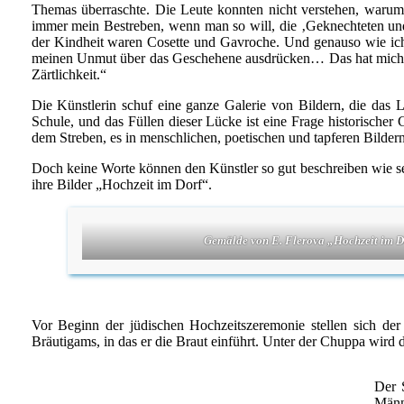
Themas überraschte. Die Leute konnten nicht verstehen, warum
immer mein Bestreben, wenn man so will, die ‚Geknechteten und 
der Kindheit waren Cosette und Gavroche. Und genauso wie ich 
meinen Unmut über das Geschehene ausdrücken… Das hat mich imme
Zärtlichkeit.“
Die Künstlerin schuf eine ganze Galerie von Bildern, die das 
Schule, und das Füllen dieser Lücke ist eine Frage historische
dem Streben, es in menschlichen, poetischen und tapferen Bildern
Doch keine Worte können den Künstler so gut beschreiben wie se
ihre Bilder „Hochzeit im Dorf“.
Gemälde von E. Flerova „Hochzeit im D
Vor Beginn der jüdischen Hochzeitszeremonie stellen sich de
Bräutigams, in das er die Braut einführt. Unter der Chuppa wird d
Der 
Männ