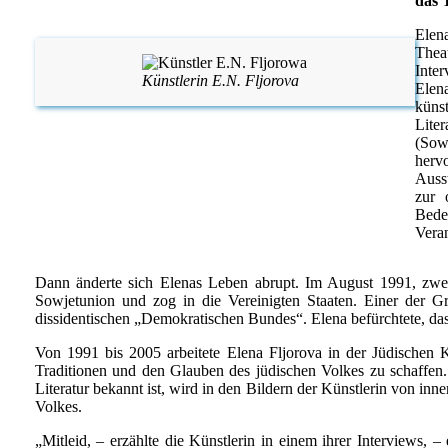
das 
Elen
Thea
Inte
Künstlerin E.N. Fljorova
Elen
küns
Lite
(Sow
hervo
Auss
zur 
Bede
Vera
Dann änderte sich Elenas Leben abrupt. Im August 1991, zwei
Sowjetunion und zog in die Vereinigten Staaten. Einer der G
dissidentischen „Demokratischen Bundes“. Elena befürchtete, da
Von 1991 bis 2005 arbeitete Elena Fljorova in der Jüdischen K
Traditionen und den Glauben des jüdischen Volkes zu schaffen.
Literatur bekannt ist, wird in den Bildern der Künstlerin von in
Volkes.
„Mitleid, – erzählte die Künstlerin in einem ihrer Interviews