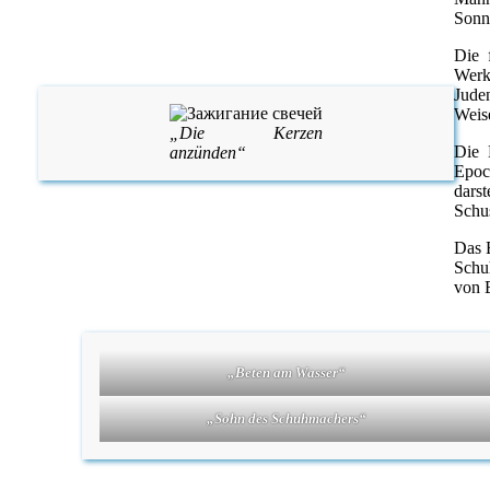
Sonn
Die 
Werk
Jude
Weis
„Die Kerzen
Die 
anzünden“
Epoc
dars
Schus
Das B
Schu
von 
„Beten am Wasser“
„Sohn des Schuhmachers“