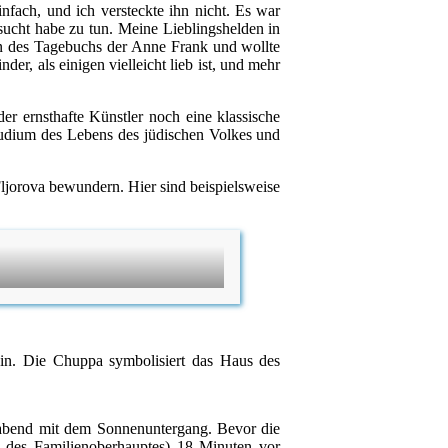
fach, und ich versteckte ihn nicht. Es war
sucht habe zu tun. Meine Lieblingshelden in
en des Tagebuchs der Anne Frank und wollte
, als einigen vielleicht lieb ist, und mehr
er ernsthafte Künstler noch eine klassische
Studium des Lebens des jüdischen Volkes und
ljorova bewundern. Hier sind beispielsweise
hin. Die Chuppa symbolisiert das Haus des
agabend mit dem Sonnenuntergang. Bevor die
 des Familienoberhauptes) 18 Minuten vor