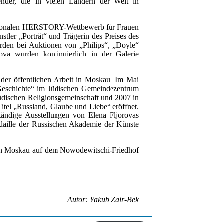
alender, die in vielen Ländern der Welt in
nationalen HERSTORY-Wettbewerb für Frauen
tler „Porträt“ und Trägerin des Preises des
rden bei Auktionen von „Philips“, „Doyle“
rova wurden kontinuierlich in der Galerie
 der öffentlichen Arbeit in Moskau. Im Mai
 Geschichte“ im Jüdischen Gemeindezentrum
üdischen Religionsgemeinschaft und 2007 in
Titel „Russland, Glaube und Liebe“ eröffnet.
ändige Ausstellungen von Elena Fljorovas
edaille der Russischen Akademie der Künste
 in Moskau auf dem Nowodewitschi-Friedhof
Autor: Yakub Zair-Bek