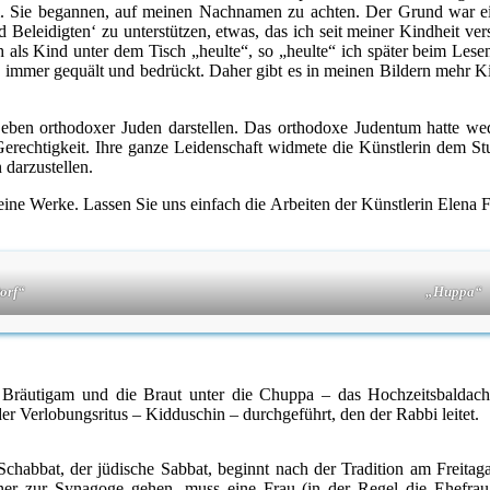
. Sie begannen, auf meinen Nachnamen zu achten. Der Grund war ein
Beleidigten‘ zu unterstützen, etwas, das ich seit meiner Kindheit ver
als Kind unter dem Tisch „heulte“, so „heulte“ ich später beim Les
r gequält und bedrückt. Daher gibt es in meinen Bildern mehr Kinder
Leben orthodoxer Juden darstellen. Das orthodoxe Judentum hatte wed
r Gerechtigkeit. Ihre ganze Leidenschaft widmete die Künstlerin dem 
 darzustellen.
ine Werke. Lassen Sie uns einfach die Arbeiten der Künstlerin Elena F
orf“
„Huppa“
r Bräutigam und die Braut unter die Chuppa – das Hochzeitsbaldac
er Verlobungsritus – Kidduschin – durchgeführt, den der Rabbi leitet.
Schabbat, der jüdische Sabbat, beginnt nach der Tradition am Freit
er zur Synagoge gehen, muss eine Frau (in der Regel die Ehefrau