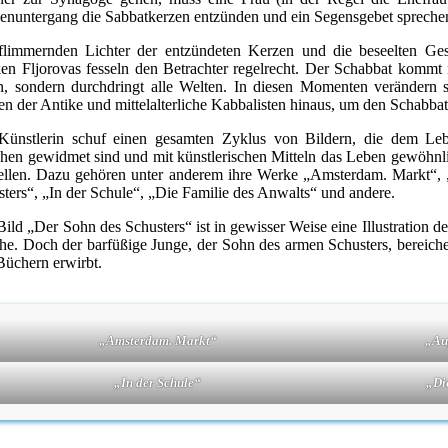
enuntergang die Sabbatkerzen entzünden und ein Segensgebet spreche
flimmernden Lichter der entzündeten Kerzen und die beseelten Ges
en Fljorovas fesseln den Betrachter regelrecht. Der Schabbat kommt
n, sondern durchdringt alle Welten. In diesen Momenten verändern
en der Antike und mittelalterliche Kabbalisten hinaus, um den Schabba
Künstlerin schuf einen gesamten Zyklus von Bildern, die dem Le
hen gewidmet sind und mit künstlerischen Mitteln das Leben gewöhnl
tellen. Dazu gehören unter anderem ihre Werke „Amsterdam. Markt“, 
ters“, „In der Schule“, „Die Familie des Anwalts“ und andere.
ild „Der Sohn des Schusters“ ist in gewisser Weise eine Illustration
he. Doch der barfüßige Junge, der Sohn des armen Schusters, bereiche
Büchern erwirbt.
„Amsterdam. Markt“
„Au
„In der Schule“
„Di