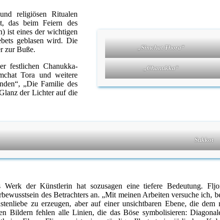
und religiösen Ritualen
lt, das beim Feiern des
) ist eines der wichtigen
bets geblasen wird. Die
„Simchat Thora“
r zur Buße.
r festlichen Chanukka-
„Chanukka“
imchat Tora und weitere
ünden“, „Die Familie des
Glanz der Lichter auf die
Sukkot
s Werk der Künstlerin hat sozusagen eine tiefere Bedeutung. Fljo
rbewusstsein des Betrachters an. „Mit meinen Arbeiten versuche ich, 
stenliebe zu erzeugen, aber auf einer unsichtbaren Ebene, die dem 
en Bildern fehlen alle Linien, die das Böse symbolisieren: Diagonale