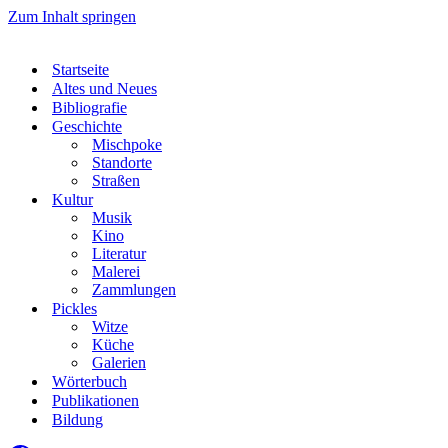
Zum Inhalt springen
Startseite
Altes und Neues
Bibliografie
Geschichte
Mischpoke
Standorte
Straßen
Kultur
Musik
Kino
Literatur
Malerei
Zammlungen
Pickles
Witze
Küche
Galerien
Wörterbuch
Publikationen
Bildung