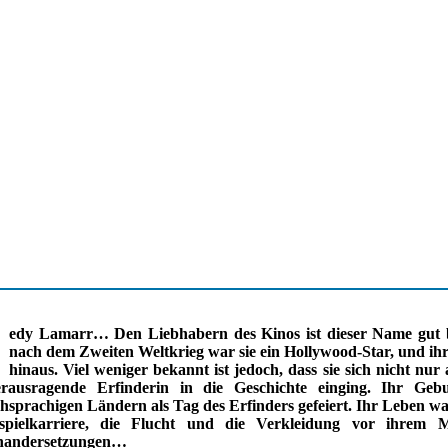
H
edy Lamarr… Den Liebhabern des Kinos ist dieser Name gut 
nach dem Zweiten Weltkrieg war sie ein Hollywood-Star, und ih
hinaus. Viel weniger bekannt ist jedoch, dass sie sich nicht nu
erausragende Erfinderin in die Geschichte einging. Ihr G
hsprachigen Ländern als Tag des Erfinders gefeiert. Ihr Leben wa
spielkarriere, die Flucht und die Verkleidung vor ihrem Mi
nandersetzungen…