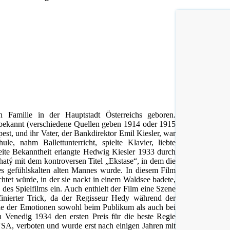
 Familie in der Hauptstadt Österreichs geboren.
t bekannt (verschiedene Quellen geben 1914 oder 1915
pest, und ihr Vater, der Bankdirektor Emil Kiesler, war
e, nahm Ballettunterricht, spielte Klavier, liebte
eite Bekanntheit erlangte Hedwig Kiesler 1933 durch
atý mit dem kontroversen Titel „Ekstase“, in dem die
es gefühlskalten alten Mannes wurde. In diesem Film
chtet würde, in der sie nackt in einem Waldsee badete,
 des Spielfilms ein. Auch enthielt der Film eine Szene
finierter Trick, da der Regisseur Hedy während der
elle der Emotionen sowohl beim Publikum als auch bei
n Venedig 1934 den ersten Preis für die beste Regie
USA, verboten und wurde erst nach einigen Jahren mit