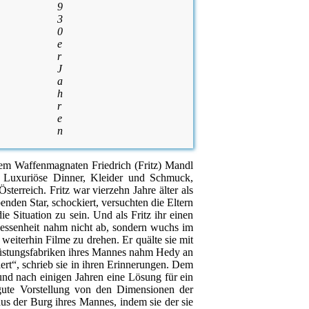
9
3
0
e
r
J
a
h
r
e
n
dem Waffenmagnaten Friedrich (Fritz) Mandl
 Luxuriöse Dinner, Kleider und Schmuck,
erreich. Fritz war vierzehn Jahre älter als
enden Star, schockiert, versuchten die Eltern
e Situation zu sein. Und als Fritz ihr einen
esessenheit nahm nicht ab, sondern wuchs im
weiterhin Filme zu drehen. Er quälte sie mit
en Rüstungsfabriken ihres Mannes nahm Hedy an
ert“, schrieb sie in ihren Erinnerungen. Dem
 und nach einigen Jahren eine Lösung für ein
gute Vorstellung von den Dimensionen der
aus der Burg ihres Mannes, indem sie der sie