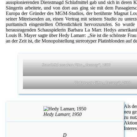
ausspionierenden Dienstmagd Schlafmittel gab und sich in deren K
Sängerin arbeitete, und von dort aus ging sie mit dem Passagiers
Europa der Gründer des MGM-Studios, der berühmte Magnat Louis B
seiner Mitreisenden an, einen Vertrag mit seinem Studio zu unter
puritanisch eingestellten Öffentlichkeit hervorzurufen. So wu
herausragenden Schauspielerin Barbara La Marr. Hedys amerikanis
Louis B. Mayer sagte über Hedy Lamarr: „Sie ist die schönste Frau 
an der Zeit ist, die Monopolstellung stereotyper Platinblonden auf
Standbild aus dem Film „Ecstasy“, 1933
Plakat zum Film „Ecstasy“, 1933.
Als de
neu ge
Hedy Lamarr, 1950
zu nut
Aktion
Interes
D