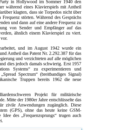
ner Party in Hollywood im Sommer 1940 den
rr während eines Klavierspiels mit Antheil
arüber klagten, dass sie Torpedos nicht über
ben Frequenz störten. Während des Gesprächs
 senden und dann auf eine andere Frequenz zu
mmung von Sender und Empfänger auf das
rden, ähnlich einem Klavierspiel zu viert.
vor.
earbeitet, und im August 1942 wurde ein
nd Antheil das Patent Nr. 2.292.387 für das
ierung und verzichteten auf alle möglichen
and dies jedoch damals schwierig. Erst 1957
tions Systems“ zu experimentieren und
„Spread Spectrum“ (breitbandiges Signal)
rikanische Truppen bereits 1962 die neue
ardenschweren Projekt für militärische
e. Mitte der 1980er Jahre entschlüsselte das
für zivile Anwendungen zugänglich. Diese
System (GPS), ohne das heute keine GSM-
e Idee des „Frequenzsprungs“ trugen auch
i.