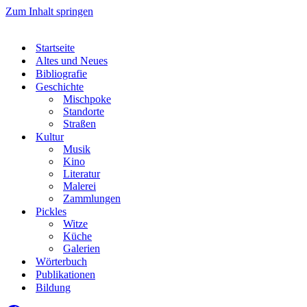
Zum Inhalt springen
Startseite
Altes und Neues
Bibliografie
Geschichte
Mischpoke
Standorte
Straßen
Kultur
Musik
Kino
Literatur
Malerei
Zammlungen
Pickles
Witze
Küche
Galerien
Wörterbuch
Publikationen
Bildung