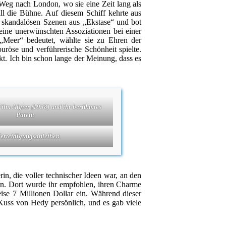
Weg nach London, wo sie eine Zeit lang als
ll die Bühne. Auf diesem Schiff kehrte aus
e skandalösen Szenen aus „Ekstase“ und bot
keine unerwünschten Assoziationen bei einer
„Meer“ bedeutet, wählte sie zu Ehren der
röse und verführerische Schönheit spielte.
kt. Ich bin schon lange der Meinung, dass es
lm Algier (1938) und ihr berühmtes
Patent
erteidigungsanleihen
in, die voller technischer Ideen war, an den
an. Dort wurde ihr empfohlen, ihren Charme
ise 7 Millionen Dollar ein. Während dieser
 Kuss von Hedy persönlich, und es gab viele