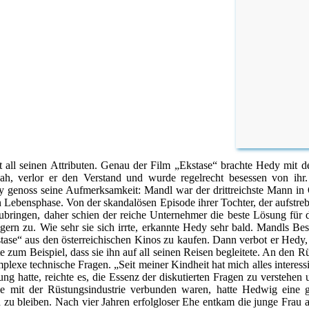
t all seinen Attributen. Genau der Film „Ekstase“ brachte Hedy mit 
 verlor er den Verstand und wurde regelrecht besessen von ihr.
genoss seine Aufmerksamkeit: Mandl war der drittreichste Mann in Öst
en Lebensphase. Von der skandalösen Episode ihrer Tochter, der aufstreb
ubringen, daher schien der reiche Unternehmer die beste Lösung für di
ögern zu. Wie sehr sie sich irrte, erkannte Hedy sehr bald. Mandls B
stase“ aus den österreichischen Kinos zu kaufen. Dann verbot er Hedy, 
ngte zum Beispiel, dass sie ihn auf all seinen Reisen begleitete. An d
exe technische Fragen. „Seit meiner Kindheit hat mich alles interessi
ung hatte, reichte es, die Essenz der diskutierten Fragen zu verstehen
 mit der Rüstungsindustrie verbunden waren, hatte Hedwig eine 
h zu bleiben. Nach vier Jahren erfolgloser Ehe entkam die junge Frau 