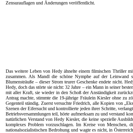
Zensurauflagen und Änderungen veröffentlicht.
Das weitere Leben von Hedy ähnelte einem filmischen Thriller mi
zusammen. Als Mandl die schöne Nymphe auf der Leinwand sah,
Blumensträuße – dieser Strom teurer Geschenke endete nicht. Hedy 
Hedy, doch das störte sie nicht: 32 Jahre – ein Mann in seiner best
mit aller Kraft, sie wieder in den Schoß der Anständigkeit zurückz
Antrag machte, stimmte die 19-jährige Fräulein Kiesler ohne zu z
Gegenteil ständig. Zuerst versuchte Friedrich, alle Kopien von „Ek
Szenen der Eifersucht und kontrollierte jeden ihrer Schritte, verla
Betriebsversammlungen teil, hörte aufmerksam zu und verstand kompl
natürlichen Verstand von Hedy Kiesler, die keine spezielle Ausbild
komplexes Problem vorzuschlagen. Im Kreise von Menschen, die
nationalsozialistischen Bedrohung und wagte es nicht, in Österreic