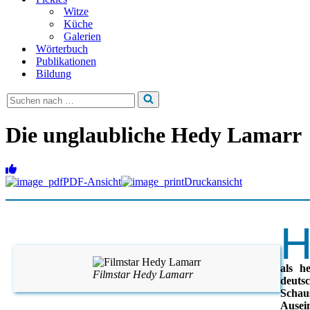
Witze
Küche
Galerien
Wörterbuch
Publikationen
Bildung
Suchen
nach …
Die unglaubliche Hedy Lamarr
PDF-Ansicht
Druckansicht
als h
Filmstar Hedy Lamarr
deutsc
Schau
Ausei