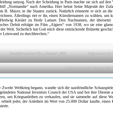
leidung umzog. Nach der Scheidung in Paris machte sie sich auf den 
chiff „Normandie“ nach Amerika. Hier betrat Seine Majestät der Zufa
. Mayer, in die Staaten zurück. Natürlich erinnerte er sich an di
zeichnen. Allerdings riet er ihr, einen Künstlernamen zu wählen, um 
rde Hedwig Kiesler zu Hedy Lamarr. Den Nachnamen, der übersetzt 
ches Debüt erfolgte im Film „Algiers“ von 1938, wo sie eine glamou
der Welt. Sicherlich hat Gott mich diese entzückende Brünette geschic
 der Leinwand zu durchbrechen.“
Standbild aus dem Film „Ecstasy“, 1933
Hedy Lamarr im Fi
Hedy Lamarr in der Werbung für V
r Zweite Weltkrieg begann, wandte sich die nazifeindliche Schauspieler
gründeten National Inventors Council der USA und bot ihre Dienste 
zen, um Kriegsanleihen zu verkaufen, und sie sammelte auf diese We
 erhielt jeder, der Anleihen im Wert von 25.000 Dollar kaufte, einen
sierte.