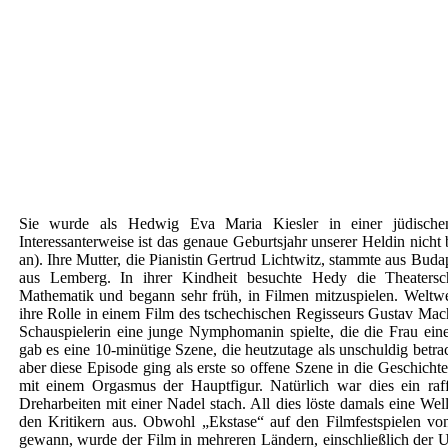
Sie wurde als Hedwig Eva Maria Kiesler in einer jüdischen
Interessanterweise ist das genaue Geburtsjahr unserer Heldin nich
an). Ihre Mutter, die Pianistin Gertrud Lichtwitz, stammte aus Buda
aus Lemberg. In ihrer Kindheit besuchte Hedy die Theaterschul
Mathematik und begann sehr früh, in Filmen mitzuspielen. Weltw
ihre Rolle in einem Film des tschechischen Regisseurs Gustav Mach
Schauspielerin eine junge Nymphomanin spielte, die die Frau ein
gab es eine 10-minütige Szene, die heutzutage als unschuldig betra
aber diese Episode ging als erste so offene Szene in die Geschichte
mit einem Orgasmus der Hauptfigur. Natürlich war dies ein raf
Dreharbeiten mit einer Nadel stach. All dies löste damals eine W
den Kritikern aus. Obwohl „Ekstase“ auf den Filmfestspielen vo
gewann, wurde der Film in mehreren Ländern, einschließlich der 