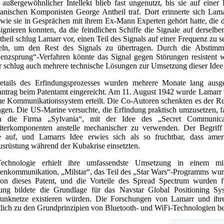
außergewöhnlicher Intellekt blieb fast ungenutzt, bis sie auf ei
anischen Komponisten George Antheil traf. Dort erinnerte sich Lama
 wie sie in Gesprächen mit ihrem Ex-Mann Experten gehört hatte, die d
ignieren konnten, da die feindlichen Schiffe die Signale auf dersel
theil schlug Lamarr vor, einen Teil des Signals auf einer Frequenz zu
eln, um den Rest des Signals zu übertragen. Durch die Absti
enzsprung“-Verfahren könnte das Signal gegen Störungen resistent we
 schlug auch mehrere technische Lösungen zur Umsetzung dieser Idee 
etails des Erfindungsprozesses wurden mehrere Monate lang ausg
antrag beim Patentamt eingereicht. Am 11. August 1942 wurde Lamarr u
e Kommunikationssystem erteilt. Die Co-Autoren schenkten es der Reg
gen. Die US-Marine versuchte, die Erfindung praktisch umzusetzen, f
n die Firma „Sylvania“, mit der Idee des „Secret Communica
iterkomponenten anstelle mechanischer zu verwenden. Der Begriff 
e auf, und Lamarrs Idee erwies sich als so fruchtbar, dass ame
srüstung während der Kubakrise einsetzten.
echnologie erhielt ihre umfassendste Umsetzung in einem milli
itenkommunikation, „Milstar“, das Teil des „Star Wars“-Programms wurd
on dieses Patent, und die Vorteile des Spread Spectrum wurden 
dung bildete die Grundlage für das Navstar Global Positioning 
unknetze existieren würden. Die Forschungen von Lamarr und ihr
lich zu den Grundprinzipien von Bluetooth- und WiFi-Technologien be